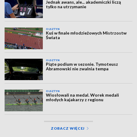
Jednak awans, ale... akademiczki liczą
tylko na utrzymanie
OLSZTYN
Kuś w finale młodzieżowych Mistrzostw
Świata
OLSZTYN
Piąte podium w sezonie. Tymoteusz
Abramowski nie zwalnia tempa
OLSZTYN
Wiosłowali na medal. Worek medali
młodych kajakarzy z regionu
ZOBACZ WIĘCEJ