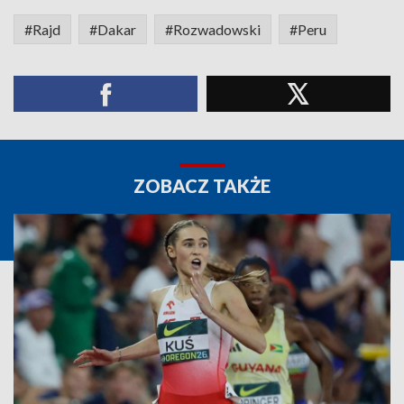
#Rajd
#Dakar
#Rozwadowski
#Peru
ZOBACZ TAKŻE