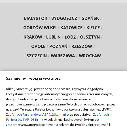
BIAŁYSTOK
/
BYDGOSZCZ
/
GDAŃSK
/
GORZÓW WLKP.
/
KATOWICE
/
KIELCE
/
KRAKÓW
/
LUBLIN
/
ŁÓDŹ
/
OLSZTYN
/
OPOLE
/
POZNAŃ
/
RZESZÓW
/
SZCZECIN
/
WARSZAWA
/
WROCŁAW
Szanujemy Twoją prywatność
Dołącz do nas:
Kliknij "Akceptuję i przechodzę do serwisu", aby wyrazić zgody na
korzystanie z technologii automatycznego śledzenia i zbierania danych,
TVP
dostęp do informacji na Twoim urządzeniu końcowym i ich
Abonament TVP
przechowywanie oraz na przetwarzanie Twoich danych osobowych przez
Regulamin TVP
nas, czyli Telewizję Polską S.A. w likwidacji (zwaną dalej również „TVP”),
Emisja w TVP
Polityka prywatności
Zaufanych Partnerów z IAB* (1201 firm)
oraz pozostałych
Zaufanych
Partnerów TVP (93 firm)
, w celach marketingowych (w tym do
Centrum informacji TVP
Moje zgody
zautomatyzowanego dopasowania reklam do Twoich zainteresowań i