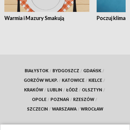
Warmia i Mazury Smakują
Poczuj klimat
BIAŁYSTOK
/
BYDGOSZCZ
/
GDAŃSK
/
GORZÓW WLKP.
/
KATOWICE
/
KIELCE
/
KRAKÓW
/
LUBLIN
/
ŁÓDŹ
/
OLSZTYN
/
OPOLE
/
POZNAŃ
/
RZESZÓW
/
SZCZECIN
/
WARSZAWA
/
WROCŁAW