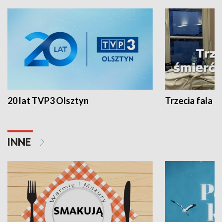
20 lat TVP3 Olsztyn
Trzecia fala -
INNE