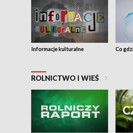
Informacje kulturalne
Co gdzi
ROLNICTWO I WIEŚ