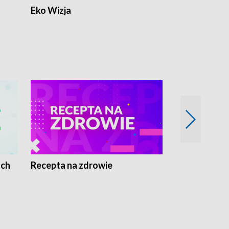
Eko Wizja
ach
Recepta na zdrowie
Wybieram z