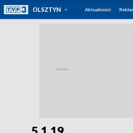
POWRÓT DO
OLSZTYN
Aktualności
Rekla
TVP REGIONY
5.1.19