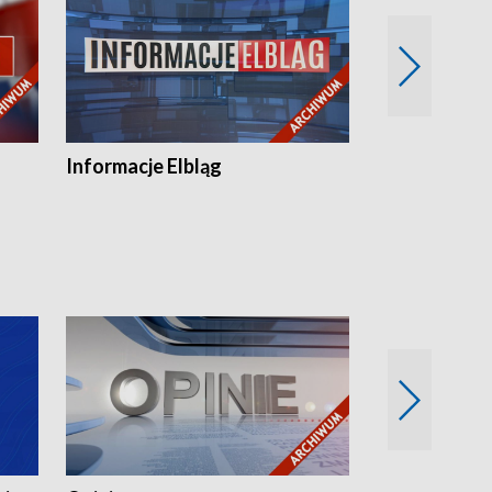
Informacje Elbląg
Wstaje nowy