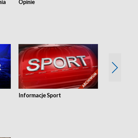
nia
Opinie
Opinie Elblą
Informacje Sport
Flesz sport