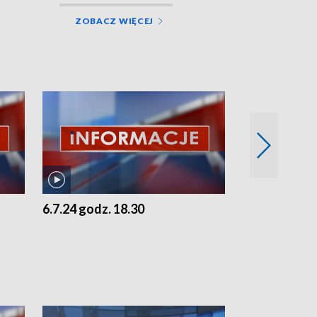
ZOBACZ WIĘCEJ
6.7.24 godz. 18.30
5.7.24 godz. 