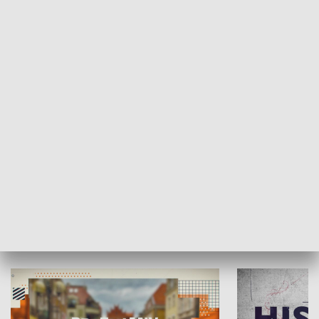
SPOŁECZEŃSTWO
Moje miejsce
Winda region
HISTORIA