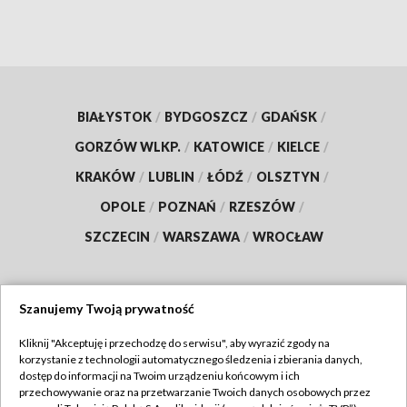
BIAŁYSTOK
/
BYDGOSZCZ
/
GDAŃSK
/
GORZÓW WLKP.
/
KATOWICE
/
KIELCE
/
KRAKÓW
/
LUBLIN
/
ŁÓDŹ
/
OLSZTYN
/
OPOLE
/
POZNAŃ
/
RZESZÓW
/
SZCZECIN
/
WARSZAWA
/
WROCŁAW
Szanujemy Twoją prywatność
Dołącz do nas:
Kliknij "Akceptuję i przechodzę do serwisu", aby wyrazić zgody na
korzystanie z technologii automatycznego śledzenia i zbierania danych,
TVP
dostęp do informacji na Twoim urządzeniu końcowym i ich
Abonament TVP
przechowywanie oraz na przetwarzanie Twoich danych osobowych przez
Regulamin TVP