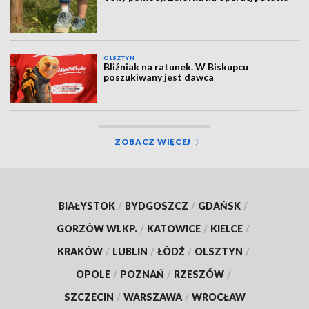
OLSZTYN
Bliźniak na ratunek. W Biskupcu
poszukiwany jest dawca
ZOBACZ WIĘCEJ
BIAŁYSTOK
/
BYDGOSZCZ
/
GDAŃSK
/
GORZÓW WLKP.
/
KATOWICE
/
KIELCE
/
KRAKÓW
/
LUBLIN
/
ŁÓDŹ
/
OLSZTYN
/
OPOLE
/
POZNAŃ
/
RZESZÓW
/
SZCZECIN
/
WARSZAWA
/
WROCŁAW