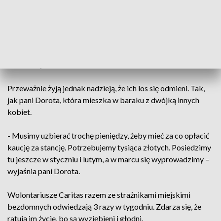
spędzają bezdomni, potrzebne są 3 osoby. W miesiącu w
sumie dyżurować powinno około 30. Wolontariusze jednego
wieczoru są w stanie odwiedzić kilka z około 30 miejsc w
Olsztynie. Pomaganie często utrudnia niska temperatura,
śnieg i zmrok. Zdarza się, że wrogie nastawienie osób
bezdomnych.
Przeważnie żyją jednak nadzieją, że ich los się odmieni. Tak,
jak pani Dorota, która mieszka w baraku z dwójką innych
kobiet.
- Musimy uzbierać trochę pieniędzy, żeby mieć za co opłacić
kaucję za stancję. Potrzebujemy tysiąca złotych. Posiedzimy
tu jeszcze w styczniu i lutym, a w marcu się wyprowadzimy –
wyjaśnia pani Dorota.
Wolontariusze Caritas razem ze strażnikami miejskimi
bezdomnych odwiedzają 3 razy w tygodniu. Zdarza się, że
ratują im życie, bo są wyziębieni i głodni.