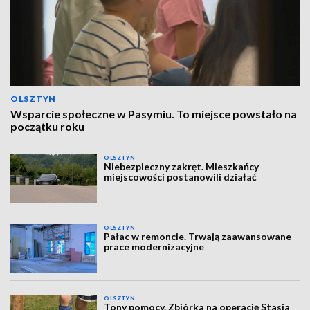
OLSZTYN
Wsparcie społeczne w Pasymiu. To miejsce powstało na
początku roku
OLSZTYN
Niebezpieczny zakręt. Mieszkańcy
miejscowości postanowili działać
OLSZTYN
Pałac w remoncie. Trwają zaawansowane
prace modernizacyjne
OLSZTYN
Tony pomocy. Zbiórka na operację Stasia