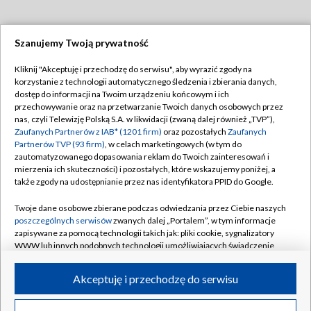
Szanujemy Twoją prywatność
Dołącz do nas:
Kliknij "Akceptuję i przechodzę do serwisu", aby wyrazić zgody na
korzystanie z technologii automatycznego śledzenia i zbierania danych,
TVP
dostęp do informacji na Twoim urządzeniu końcowym i ich
Abonament TVP
przechowywanie oraz na przetwarzanie Twoich danych osobowych przez
Regulamin TVP
nas, czyli Telewizję Polską S.A. w likwidacji (zwaną dalej również „TVP”),
Emisja w TVP
Polityka prywatności
Zaufanych Partnerów z IAB* (1201 firm)
oraz pozostałych
Zaufanych
Partnerów TVP (93 firm)
, w celach marketingowych (w tym do
Centrum informacji TVP
Moje zgody
zautomatyzowanego dopasowania reklam do Twoich zainteresowań i
mierzenia ich skuteczności) i pozostałych, które wskazujemy poniżej, a
Naziemna Telewizja Cyfrowa
Pomoc
także zgody na udostępnianie przez nas identyfikatora PPID do Google.
Sklep TVP
Biuro reklamy
Twoje dane osobowe zbierane podczas odwiedzania przez Ciebie naszych
Rada Programowa
Kontakt
poszczególnych serwisów
zwanych dalej „Portalem”, w tym informacje
zapisywane za pomocą technologii takich jak: pliki cookie, sygnalizatory
System NOS
WWW lub innych podobnych technologii umożliwiających świadczenie
dopasowanych i bezpiecznych usług, personalizację treści oraz reklam,
Informacje o nadawcy
Kanały
udostępnianie funkcji mediów społecznościowych oraz analizowanie
Akceptuję i przechodzę do serwisu
ruchu w Internecie.
Program dla prasy
©2026 Telewizja Polska S.A. w likwidacji
Biuro Reklamy
Twoje dane osobowe zbierane podczas odwiedzania przez Ciebie