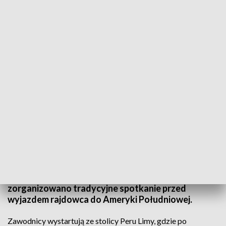
Sebastian Rozwadowski niezmiennie będzie pilotem Benediktasa Vanagasa
Na liście startowej 41. Rajdu Dakar znalazło się
ponad pół tysiąca uczestników. W tym gronie jest
11 Polaków, a wśród nich pilot rajdowy z Olsztyna
Sebastian Rozwadowski. Mordercze ściganie
rozpocznie się 7 stycznia. Dla kibiców
zorganizowano tradycyjne spotkanie przed
wyjazdem rajdowca do Ameryki Południowej.
Zawodnicy wystartują ze stolicy Peru Limy, gdzie po