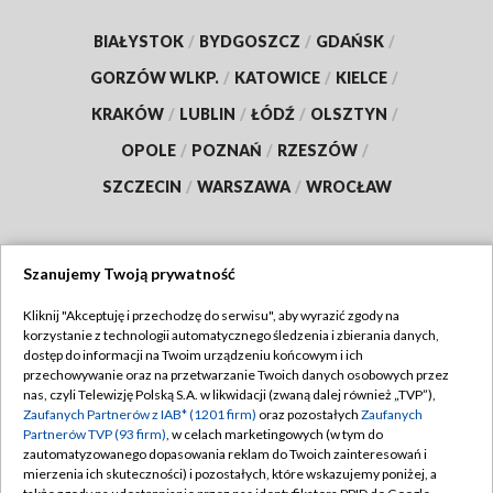
BIAŁYSTOK
/
BYDGOSZCZ
/
GDAŃSK
/
GORZÓW WLKP.
/
KATOWICE
/
KIELCE
/
KRAKÓW
/
LUBLIN
/
ŁÓDŹ
/
OLSZTYN
/
OPOLE
/
POZNAŃ
/
RZESZÓW
/
SZCZECIN
/
WARSZAWA
/
WROCŁAW
Szanujemy Twoją prywatność
Dołącz do nas:
Kliknij "Akceptuję i przechodzę do serwisu", aby wyrazić zgody na
korzystanie z technologii automatycznego śledzenia i zbierania danych,
TVP
dostęp do informacji na Twoim urządzeniu końcowym i ich
Abonament TVP
przechowywanie oraz na przetwarzanie Twoich danych osobowych przez
Regulamin TVP
nas, czyli Telewizję Polską S.A. w likwidacji (zwaną dalej również „TVP”),
Emisja w TVP
Polityka prywatności
Zaufanych Partnerów z IAB* (1201 firm)
oraz pozostałych
Zaufanych
Partnerów TVP (93 firm)
, w celach marketingowych (w tym do
Centrum informacji TVP
Moje zgody
zautomatyzowanego dopasowania reklam do Twoich zainteresowań i
mierzenia ich skuteczności) i pozostałych, które wskazujemy poniżej, a
Naziemna Telewizja Cyfrowa
Pomoc