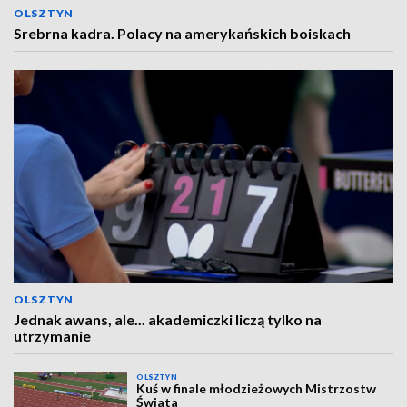
OLSZTYN
Srebrna kadra. Polacy na amerykańskich boiskach
OLSZTYN
Jednak awans, ale... akademiczki liczą tylko na
utrzymanie
OLSZTYN
Kuś w finale młodzieżowych Mistrzostw
Świata