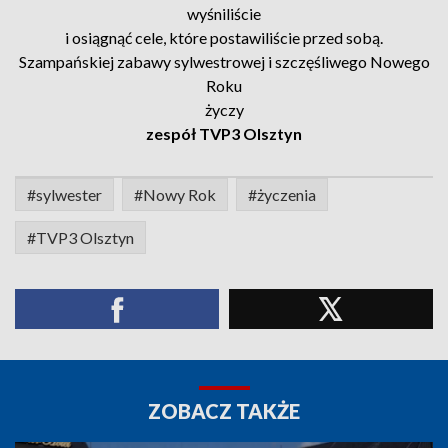
wyśniliście
i osiągnąć cele, które postawiliście przed sobą.
Szampańskiej zabawy sylwestrowej i szczęśliwego Nowego
Roku
życzy
zespół TVP3 Olsztyn
#sylwester
#Nowy Rok
#życzenia
#TVP3 Olsztyn
ZOBACZ TAKŻE