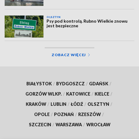
OLSZTYN
Psy pod kontrolą. Rubno Wielkie znowu
jest bezpieczne
ZOBACZ WIĘCEJ
BIAŁYSTOK
/
BYDGOSZCZ
/
GDAŃSK
/
GORZÓW WLKP.
/
KATOWICE
/
KIELCE
/
KRAKÓW
/
LUBLIN
/
ŁÓDŹ
/
OLSZTYN
/
OPOLE
/
POZNAŃ
/
RZESZÓW
/
SZCZECIN
/
WARSZAWA
/
WROCŁAW