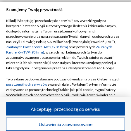
Szanujemy Twoją prywatność
Dołącz do nas:
Kliknij "Akceptuję i przechodzę do serwisu", aby wyrazić zgody na
korzystanie z technologii automatycznego śledzenia i zbierania danych,
TVP
dostęp do informacji na Twoim urządzeniu końcowym i ich
Abonament TVP
przechowywanie oraz na przetwarzanie Twoich danych osobowych przez
Regulamin TVP
nas, czyli Telewizję Polską S.A. w likwidacji (zwaną dalej również „TVP”),
Emisja w TVP
Polityka prywatności
Zaufanych Partnerów z IAB* (1201 firm)
oraz pozostałych
Zaufanych
Partnerów TVP (93 firm)
, w celach marketingowych (w tym do
Centrum informacji TVP
Moje zgody
zautomatyzowanego dopasowania reklam do Twoich zainteresowań i
mierzenia ich skuteczności) i pozostałych, które wskazujemy poniżej, a
Naziemna Telewizja Cyfrowa
Pomoc
także zgody na udostępnianie przez nas identyfikatora PPID do Google.
Sklep TVP
Biuro reklamy
Twoje dane osobowe zbierane podczas odwiedzania przez Ciebie naszych
Rada Programowa
Kontakt
poszczególnych serwisów
zwanych dalej „Portalem”, w tym informacje
zapisywane za pomocą technologii takich jak: pliki cookie, sygnalizatory
System NOS
WWW lub innych podobnych technologii umożliwiających świadczenie
dopasowanych i bezpiecznych usług, personalizację treści oraz reklam,
Informacje o nadawcy
Kanały
udostępnianie funkcji mediów społecznościowych oraz analizowanie
Akceptuję i przechodzę do serwisu
ruchu w Internecie.
Program dla prasy
©2026 Telewizja Polska S.A. w likwidacji
Biuro Reklamy
Twoje dane osobowe zbierane podczas odwiedzania przez Ciebie
Ustawienia zaawansowane
poszczególnych serwisów
na Portalu, takie jak adresy IP, identyfikatory
Ogłoszenie przetargowe