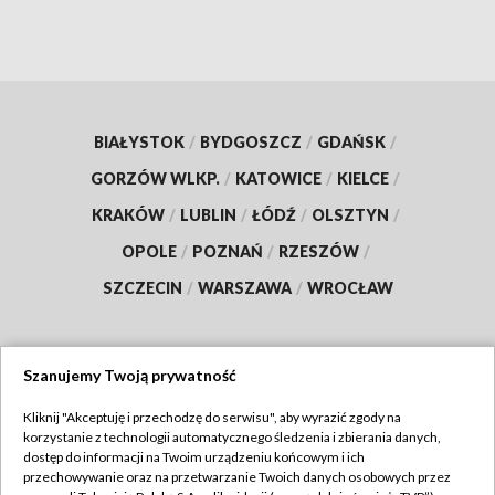
BIAŁYSTOK
/
BYDGOSZCZ
/
GDAŃSK
/
GORZÓW WLKP.
/
KATOWICE
/
KIELCE
/
KRAKÓW
/
LUBLIN
/
ŁÓDŹ
/
OLSZTYN
/
OPOLE
/
POZNAŃ
/
RZESZÓW
/
SZCZECIN
/
WARSZAWA
/
WROCŁAW
Szanujemy Twoją prywatność
Dołącz do nas:
Kliknij "Akceptuję i przechodzę do serwisu", aby wyrazić zgody na
korzystanie z technologii automatycznego śledzenia i zbierania danych,
TVP
dostęp do informacji na Twoim urządzeniu końcowym i ich
Abonament TVP
przechowywanie oraz na przetwarzanie Twoich danych osobowych przez
Regulamin TVP