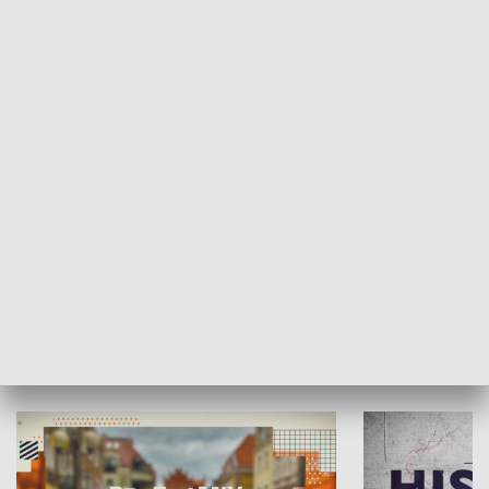
SPOŁECZEŃSTWO
Moje miejsce
Winda region
HISTORIA