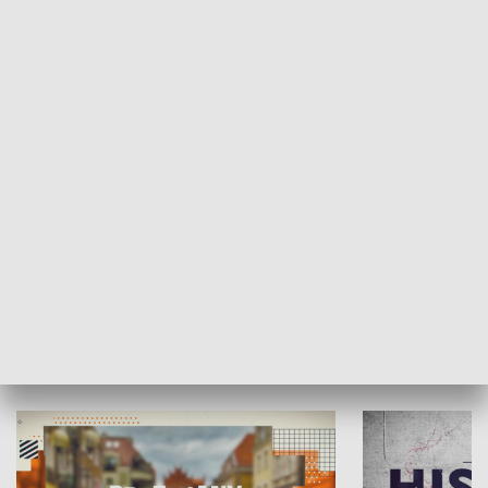
SPOŁECZEŃSTWO
Moje miejsce
Winda region
HISTORIA