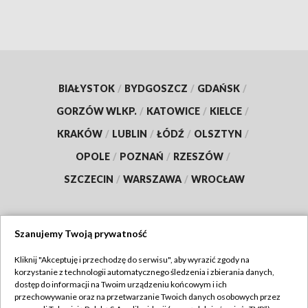
BIAŁYSTOK
/
BYDGOSZCZ
/
GDAŃSK
/
GORZÓW WLKP.
/
KATOWICE
/
KIELCE
/
KRAKÓW
/
LUBLIN
/
ŁÓDŹ
/
OLSZTYN
/
OPOLE
/
POZNAŃ
/
RZESZÓW
/
SZCZECIN
/
WARSZAWA
/
WROCŁAW
Szanujemy Twoją prywatność
Dołącz do nas:
Kliknij "Akceptuję i przechodzę do serwisu", aby wyrazić zgody na
korzystanie z technologii automatycznego śledzenia i zbierania danych,
TVP
dostęp do informacji na Twoim urządzeniu końcowym i ich
Abonament TVP
przechowywanie oraz na przetwarzanie Twoich danych osobowych przez
Regulamin TVP