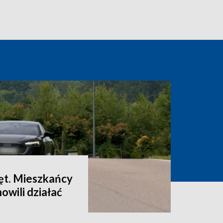
ęt. Mieszkańcy
owili działać