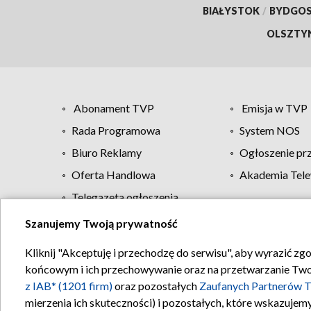
BIAŁYSTOK
/
BYDGO
OLSZTY
Abonament TVP
Emisja w TVP
Rada Programowa
System NOS
Biuro Reklamy
Ogłoszenie pr
Oferta Handlowa
Akademia Tele
Telegazeta ogłoszenia
Szanujemy Twoją prywatność
Regulamin TVP
Kliknij "Akceptuję i przechodzę do serwisu", aby wyrazić zg
końcowym i ich przechowywanie oraz na przetwarzanie Twoich
z IAB* (1201 firm)
oraz pozostałych
Zaufanych Partnerów T
mierzenia ich skuteczności) i pozostałych, które wskazujemy