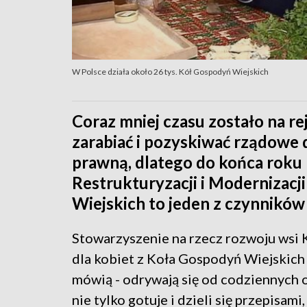
W Polsce działa około 26 tys. Kół Gospodyń Wiejskich
Coraz mniej czasu zostało na r
zarabiać i pozyskiwać rządowe 
prawną, dlatego do końca roku 
Restrukturyzacji i Modernizacj
Wiejskich to jeden z czynnikó
Stowarzyszenie na rzecz rozwoju wsi K
dla kobiet z Koła Gospodyń Wiejskich t
mówią - odrywają się od codziennych 
nie tylko gotuje i dzieli się przepisam