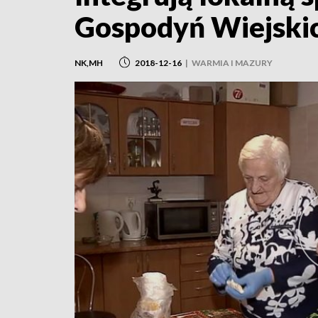
Gospodyń Wiejski
NK,MH
2018-12-16
|
WARMIA I MAZURY