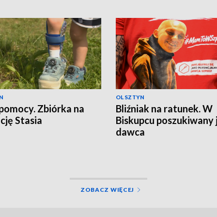
N
OLSZTYN
pomocy. Zbiórka na
Bliźniak na ratunek. W
cję Stasia
Biskupcu poszukiwany 
dawca
ZOBACZ WIĘCEJ