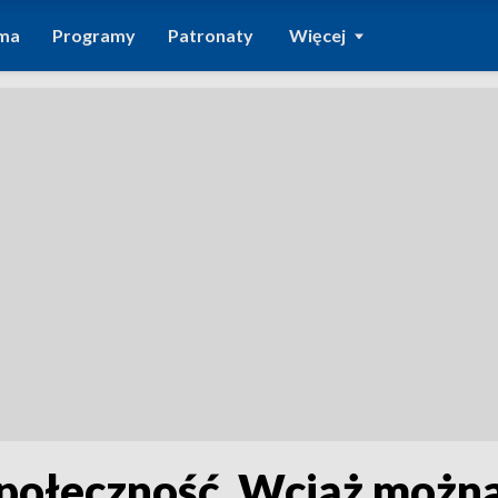
ma
Programy
Patronaty
Więcej
społeczność. Wciąż możn