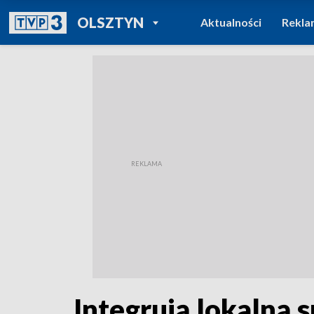
POWRÓT DO
OLSZTYN
Aktualności
Rekla
TVP REGIONY
Integrują lokalną 