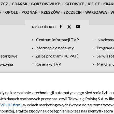
SZCZ
/
GDAŃSK
/
GORZÓW WLKP.
/
KATOWICE
/
KIELCE
/
KRA
N
/
OPOLE
/
POZNAŃ
/
RZESZÓW
/
SZCZECIN
/
WARSZAWA
/
W
Dołącz do nas:
Centrum informacji TVP
Naziemna
Informacje o nadawcy
Program d
zetargowe
Zgłoś program (ROPAT)
Serwis fo
wizyjna
Kariera w TVP
Merchandi
Polityka prywatności
Moje zgody
Pomoc
Biuro re
ody na korzystanie z technologii automatycznego śledzenia i zbie
 danych osobowych przez nas, czyli Telewizję Polską S.A. w likw
VP (93 firm)
, w celach marketingowych (w tym do zautomatyzow
 poniżej, a także zgody na udostępnianie przez nas identyfikator