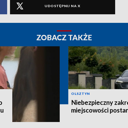
UDOSTĘPNIJ NA X
ZOBACZ TAKŻE
OLSZTYN
o
Niebezpieczny zakr
ku
miejscowości postan