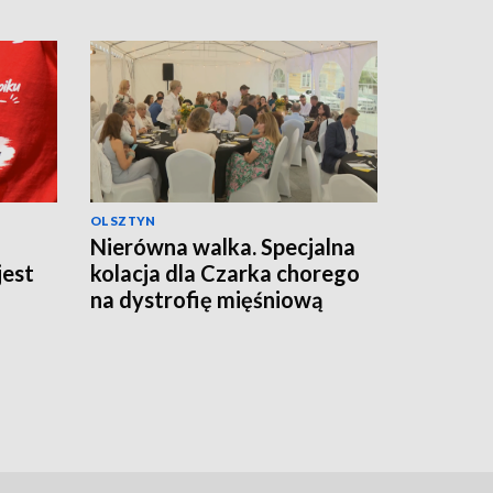
OLSZTYN
Nierówna walka. Specjalna
jest
kolacja dla Czarka chorego
na dystrofię mięśniową
Duchenne'a