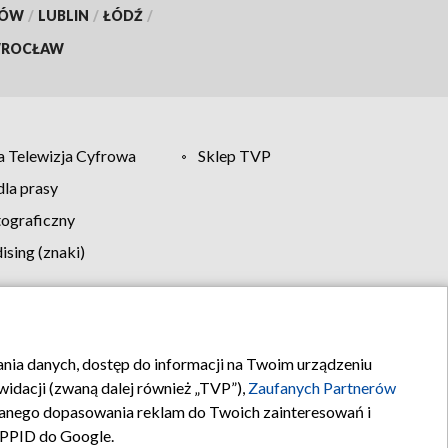
KÓW
/
LUBLIN
/
ŁÓDŹ
/
ROCŁAW
 Telewizja Cyfrowa
Sklep TVP
la prasy
tograficzny
sing (znaki)
klamy
Kontakt
rania danych, dostęp do informacji na Twoim urządzeniu
idacji (zwaną dalej również „TVP”),
Zaufanych Partnerów
anego dopasowania reklam do Twoich zainteresowań i
a PPID do Google.