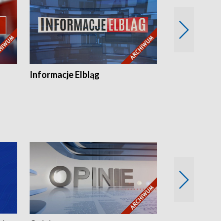
Informacje Elbląg
Wstaje nowy