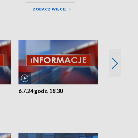
ZOBACZ WIĘCEJ
6.7.24 godz. 18.30
5.7.24 godz. 