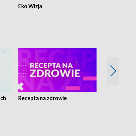
Eko Wizja
ach
Recepta na zdrowie
Wybieram z