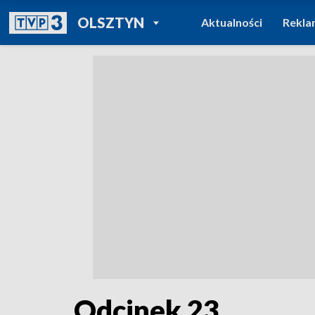
POWRÓT DO
OLSZTYN
Aktualności
Rekla
TVP REGIONY
Odcinek 23