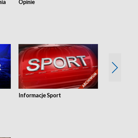
nia
Opinie
Opinie Elblą
Informacje Sport
Flesz sport