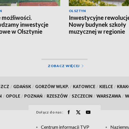
N
OLSZTYN
możliwości.
Inwestycyjne rewolucje
wdzamy inwestycje
Nowy budynek szkoły
owe w Olsztynie
muzycznej w regionie
ZOBACZ WIĘCEJ
SZCZ
/
GDAŃSK
/
GORZÓW WLKP.
/
KATOWICE
/
KIELCE
/
KRA
N
/
OPOLE
/
POZNAŃ
/
RZESZÓW
/
SZCZECIN
/
WARSZAWA
/
W
Dołącz do nas:
Centrum informacji TVP
Naziemna