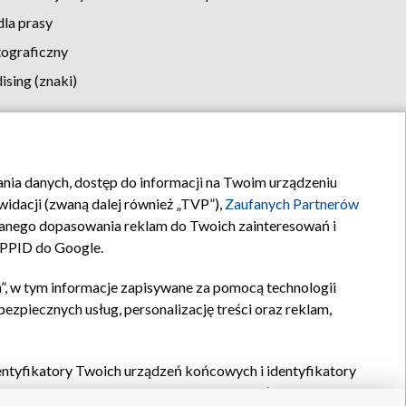
la prasy
tograficzny
sing (znaki)
klamy
Kontakt
rania danych, dostęp do informacji na Twoim urządzeniu
idacji (zwaną dalej również „TVP”),
Zaufanych Partnerów
anego dopasowania reklam do Twoich zainteresowań i
a PPID do Google.
”, w tym informacje zapisywane za pomocą technologii
zpiecznych usług, personalizację treści oraz reklam,
identyfikatory Twoich urządzeń końcowych i identyfikatory
P,
Zaufanych Partnerów z IAB
oraz pozostałych
Zaufanych