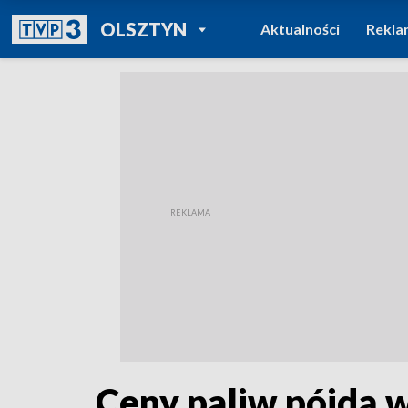
POWRÓT DO
OLSZTYN
Aktualności
Rekla
TVP REGIONY
Ceny paliw pójdą w