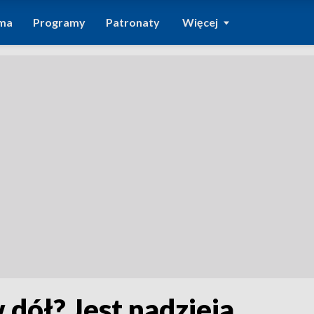
ma
Programy
Patronaty
Więcej
 dół? Jest nadzieja