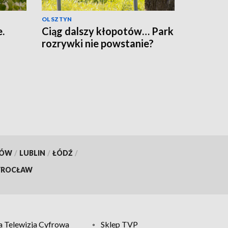
OLSZTYN
.
Ciąg dalszy kłopotów… Park
rozrywki nie powstanie?
KÓW
/
LUBLIN
/
ŁÓDŹ
/
ROCŁAW
 Telewizja Cyfrowa
Sklep TVP