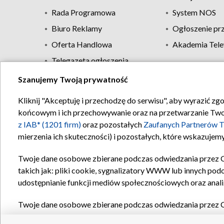
Rada Programowa
System NOS
Biuro Reklamy
Ogłoszenie pr
Oferta Handlowa
Akademia Tele
Telegazeta ogłoszenia
Szanujemy Twoją prywatność
Regulamin TVP
Kliknij "Akceptuję i przechodzę do serwisu", aby wyrazić zg
końcowym i ich przechowywanie oraz na przetwarzanie Twoich
z IAB* (1201 firm)
oraz pozostałych
Zaufanych Partnerów T
mierzenia ich skuteczności) i pozostałych, które wskazujemy
Twoje dane osobowe zbierane podczas odwiedzania przez 
takich jak: pliki cookie, sygnalizatory WWW lub innych pod
udostępnianie funkcji mediów społecznościowych oraz anali
Twoje dane osobowe zbierane podczas odwiedzania przez 
plików cookie, informacje o Twoich wyszukiwaniach w serwi