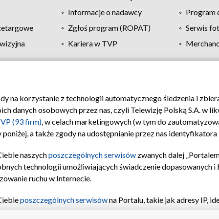
Informacje o nadawcy
Program d
zetargowe
Zgłoś program (ROPAT)
Serwis fo
wizyjna
Kariera w TVP
Merchandi
Polityka prywatności
Moje zgody
Pomoc
Biuro re
ody na korzystanie z technologii automatycznego śledzenia i zbie
 danych osobowych przez nas, czyli Telewizję Polską S.A. w likw
VP (93 firm)
, w celach marketingowych (w tym do zautomatyzow
 poniżej, a także zgody na udostępnianie przez nas identyfikator
Ciebie naszych
poszczególnych serwisów
zwanych dalej „Portalem
obnych technologii umożliwiających świadczenie dopasowanych i be
zowanie ruchu w Internecie.
Ciebie
poszczególnych serwisów
na Portalu, takie jak adresy IP, 
sach Portalu czy historia odwiedzin będą przetwarzane przez TV