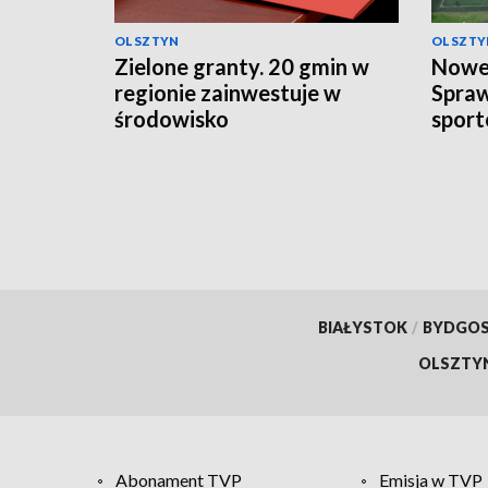
OLSZTYN
OLSZTY
Zielone granty. 20 gmin w
Nowe 
regionie zainwestuje w
Spra
środowisko
sport
BIAŁYSTOK
/
BYDGO
OLSZTY
Abonament TVP
Emisja w TVP