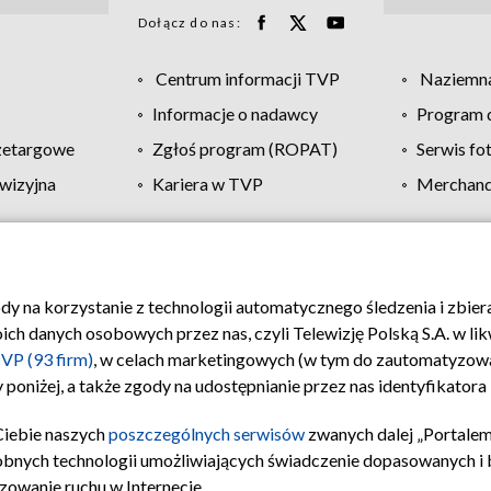
Dołącz do nas:
Centrum informacji TVP
Naziemna
Informacje o nadawcy
Program d
zetargowe
Zgłoś program (ROPAT)
Serwis fo
wizyjna
Kariera w TVP
Merchandi
Polityka prywatności
Moje zgody
Pomoc
Biuro re
ody na korzystanie z technologii automatycznego śledzenia i zbie
 danych osobowych przez nas, czyli Telewizję Polską S.A. w likw
VP (93 firm)
, w celach marketingowych (w tym do zautomatyzow
 poniżej, a także zgody na udostępnianie przez nas identyfikator
Ciebie naszych
poszczególnych serwisów
zwanych dalej „Portalem
obnych technologii umożliwiających świadczenie dopasowanych i be
zowanie ruchu w Internecie.