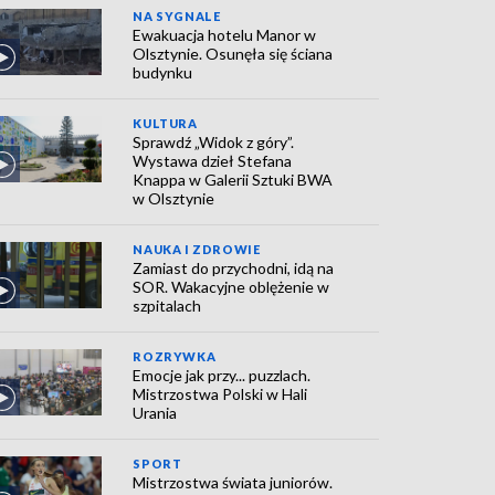
NA SYGNALE
Ewakuacja hotelu Manor w
Olsztynie. Osunęła się ściana
budynku
KULTURA
Sprawdź „Widok z góry”.
Wystawa dzieł Stefana
Knappa w Galerii Sztuki BWA
w Olsztynie
NAUKA I ZDROWIE
Zamiast do przychodni, idą na
SOR. Wakacyjne oblężenie w
szpitalach
ROZRYWKA
Emocje jak przy... puzzlach.
Mistrzostwa Polski w Hali
Urania
SPORT
Mistrzostwa świata juniorów.