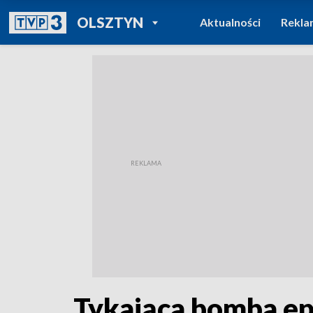
POWRÓT DO
OLSZTYN
Aktualności
Rekla
TVP REGIONY
Tykająca bomba epi