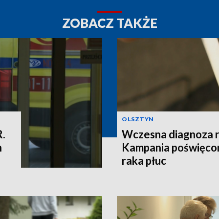
ZOBACZ TAKŻE
OLSZTYN
R.
Wczesna diagnoza ra
h
Kampania poświęcon
raka płuc