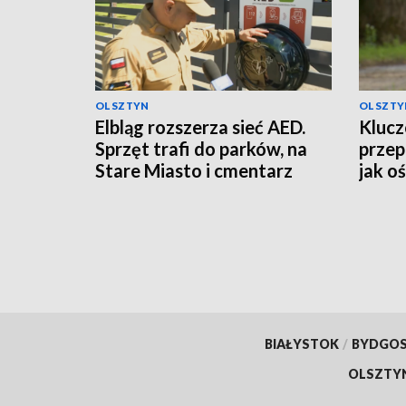
OLSZTYN
OLSZTY
Elbląg rozszerza sieć AED.
Kluc
Sprzęt trafi do parków, na
przep
Stare Miasto i cmentarz
jak o
poma
BIAŁYSTOK
/
BYDGO
OLSZTY