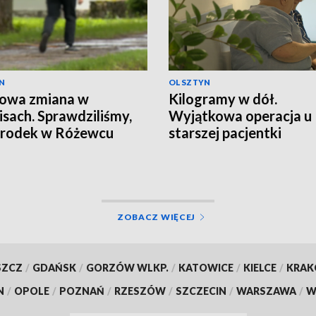
N
OLSZTYN
zowa zmiana w
Kilogramy w dół.
isach. Sprawdziliśmy,
Wyjątkowa operacja u
środek w Różewcu
starszej pacjentki
ga uzależnionym
ZOBACZ WIĘCEJ
SZCZ
/
GDAŃSK
/
GORZÓW WLKP.
/
KATOWICE
/
KIELCE
/
KRA
N
/
OPOLE
/
POZNAŃ
/
RZESZÓW
/
SZCZECIN
/
WARSZAWA
/
W