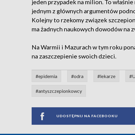
jeden przypadek na milion. To właśni
jednym z głównych argumentów podno
Kolejny to rzekomy związek szczepion
ma żadnych naukowych dowodów na zw
Na Warmii i Mazurach w tym roku ponad
na zaszczepienie swoich dzieci.
#epidemia
#odra
#lekarze
#U
#antyszczepionkowcy
UDOSTĘPNIJ NA FACEBOOKU