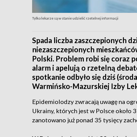
Tylko lekarze są w stanie udzielić rzetelnej informacji
Spada liczba zaszczepionych dzie
niezaszczepionych mieszkańców
Polski. Problem robi się coraz p
alarm i apelują o rzetelną deba
spotkanie odbyło się dziś (środa
Warmińsko-Mazurskiej Izby Lek
Epidemiolodzy zwracają uwagę na ogro
Ukrainy, których jest w Polsce około 3
zanotowano już ponad 35 tysięcy zach