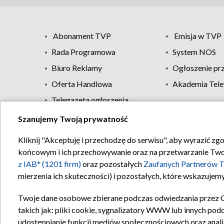
Abonament TVP
Emisja w TVP
Rada Programowa
System NOS
Biuro Reklamy
Ogłoszenie pr
Oferta Handlowa
Akademia Tele
Telegazeta ogłoszenia
Szanujemy Twoją prywatność
Regulamin TVP
Kliknij "Akceptuję i przechodzę do serwisu", aby wyrazić zg
końcowym i ich przechowywanie oraz na przetwarzanie Twoich
z IAB* (1201 firm)
oraz pozostałych
Zaufanych Partnerów T
mierzenia ich skuteczności) i pozostałych, które wskazujemy
Twoje dane osobowe zbierane podczas odwiedzania przez 
takich jak: pliki cookie, sygnalizatory WWW lub innych pod
udostępnianie funkcji mediów społecznościowych oraz anali