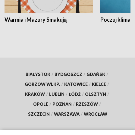
Warmia i Mazury Smakują
Poczuj klimat
BIAŁYSTOK
/
BYDGOSZCZ
/
GDAŃSK
/
GORZÓW WLKP.
/
KATOWICE
/
KIELCE
/
KRAKÓW
/
LUBLIN
/
ŁÓDŹ
/
OLSZTYN
/
OPOLE
/
POZNAŃ
/
RZESZÓW
/
SZCZECIN
/
WARSZAWA
/
WROCŁAW