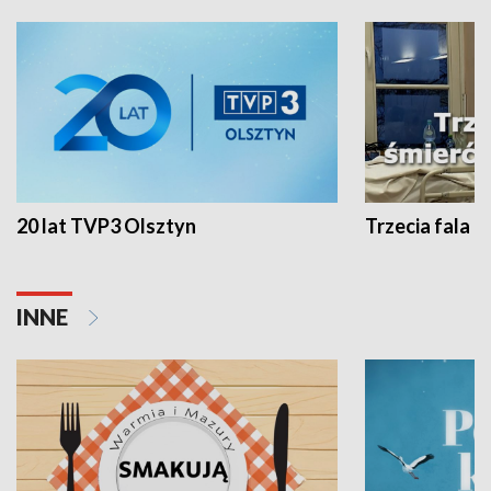
20 lat TVP3 Olsztyn
Trzecia fala -
INNE