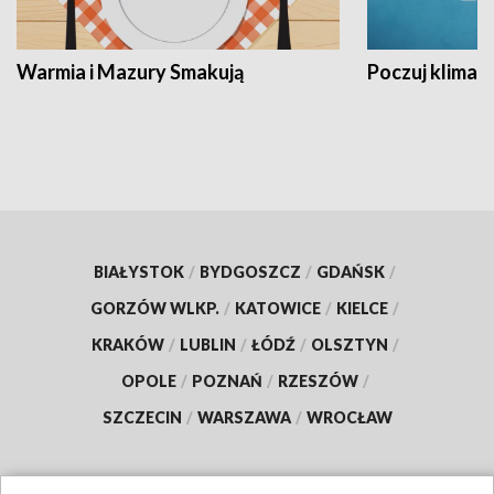
Warmia i Mazury Smakują
Poczuj klimat
BIAŁYSTOK
/
BYDGOSZCZ
/
GDAŃSK
/
GORZÓW WLKP.
/
KATOWICE
/
KIELCE
/
KRAKÓW
/
LUBLIN
/
ŁÓDŹ
/
OLSZTYN
/
OPOLE
/
POZNAŃ
/
RZESZÓW
/
SZCZECIN
/
WARSZAWA
/
WROCŁAW