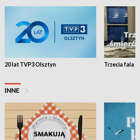
20 lat TVP3 Olsztyn
Trzecia fala -
INNE