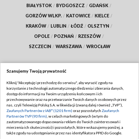
BIAŁYSTOK
/
BYDGOSZCZ
/
GDAŃSK
/
GORZÓW WLKP.
/
KATOWICE
/
KIELCE
/
KRAKÓW
/
LUBLIN
/
ŁÓDŹ
/
OLSZTYN
/
OPOLE
/
POZNAŃ
/
RZESZÓW
/
SZCZECIN
/
WARSZAWA
/
WROCŁAW
Szanujemy Twoją prywatność
Dołącz do nas:
Kliknij "Akceptuję i przechodzę do serwisu", aby wyrazić zgody na
korzystanie z technologii automatycznego śledzenia i zbierania danych,
TVP
dostęp do informacji na Twoim urządzeniu końcowym i ich
Abonament TVP
przechowywanie oraz na przetwarzanie Twoich danych osobowych przez
Regulamin TVP
nas, czyli Telewizję Polską S.A. w likwidacji (zwaną dalej również „TVP”),
Emisja w TVP
Polityka prywatności
Zaufanych Partnerów z IAB* (1201 firm)
oraz pozostałych
Zaufanych
Partnerów TVP (93 firm)
, w celach marketingowych (w tym do
Centrum informacji TVP
Moje zgody
zautomatyzowanego dopasowania reklam do Twoich zainteresowań i
mierzenia ich skuteczności) i pozostałych, które wskazujemy poniżej, a
Naziemna Telewizja Cyfrowa
Pomoc
także zgody na udostępnianie przez nas identyfikatora PPID do Google.