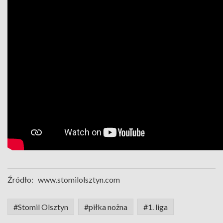
Źródło:
www.stomilolsztyn.com
#Stomil Olsztyn
#piłka nożna
#1. liga