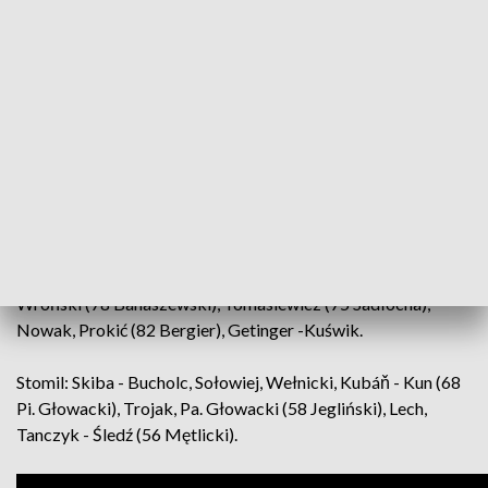
Stal: Kiełpin - Spychała, Šoljić, Jonathan de Amo, Dobrotka -
Wroński (78 Banaszewski), Tomasiewicz (75 Sadłocha),
Nowak, Prokić (82 Bergier), Getinger -Kuświk.
Stomil: Skiba - Bucholc, Sołowiej, Wełnicki, Kubáň - Kun (68
Pi. Głowacki), Trojak, Pa. Głowacki (58 Jegliński), Lech,
Tanczyk - Śledź (56 Mętlicki).