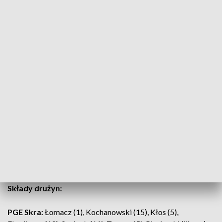
Teraz Indykpol AZS czeka wyjazd do Elbląga na mecz… z
Treflem Gdańsk. Ten mecz już w najbliższą środę. Do Uranii
olsztynianie wrócą 2 listopada na mecz z ZAKSĄ Kędzierzyn-
Koźle.
Składy drużyn:
PGE Skra:
Łomacz (1), Kochanowski (15), Kłos (5),