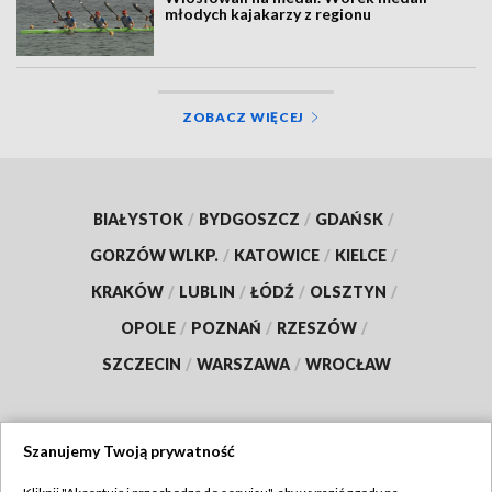
młodych kajakarzy z regionu
ZOBACZ WIĘCEJ
BIAŁYSTOK
/
BYDGOSZCZ
/
GDAŃSK
/
GORZÓW WLKP.
/
KATOWICE
/
KIELCE
/
KRAKÓW
/
LUBLIN
/
ŁÓDŹ
/
OLSZTYN
/
OPOLE
/
POZNAŃ
/
RZESZÓW
/
SZCZECIN
/
WARSZAWA
/
WROCŁAW
Szanujemy Twoją prywatność
Dołącz do nas: