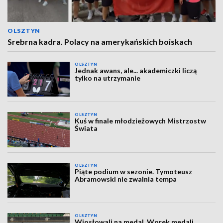
OLSZTYN
Srebrna kadra. Polacy na amerykańskich boiskach
OLSZTYN
Jednak awans, ale... akademiczki liczą
tylko na utrzymanie
OLSZTYN
Kuś w finale młodzieżowych Mistrzostw
Świata
OLSZTYN
Piąte podium w sezonie. Tymoteusz
Abramowski nie zwalnia tempa
OLSZTYN
Wiosłowali na medal. Worek medali