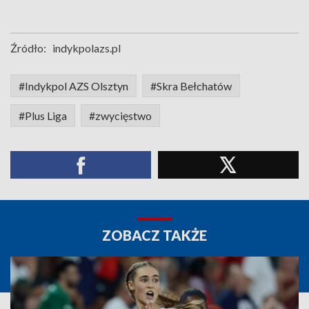
Źródło:
indykpolazs.pl
#Indykpol AZS Olsztyn
#Skra Bełchatów
#Plus Liga
#zwycięstwo
ZOBACZ TAKŻE