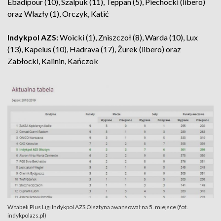
Ebadipour (10), Szalpuk (11), Teppan (5), Piechocki (libero)
oraz Wlazły (1), Orczyk, Katić
Indykpol AZS:
Woicki (1), Zniszczoł (8), Warda (10), Lux
(13), Kapelus (10), Hadrava (17), Żurek (libero) oraz
Zabłocki, Kalinin, Kańczok
W tabeli Plus Ligi Indykpol AZS Olsztyna awansował na 5. miejsce (fot.
indykpolazs.pl)