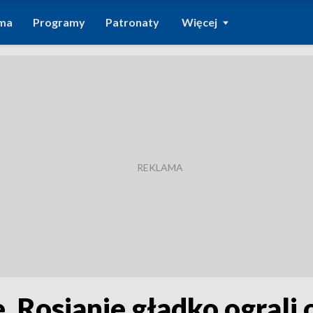
ma
Programy
Patronaty
Więcej
 Rosjanie gładko ograli 