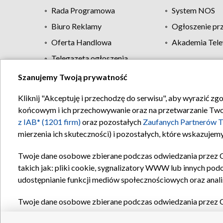
Rada Programowa
System NOS
Biuro Reklamy
Ogłoszenie pr
Oferta Handlowa
Akademia Tele
Telegazeta ogłoszenia
Szanujemy Twoją prywatność
Regulamin TVP
Kliknij "Akceptuję i przechodzę do serwisu", aby wyrazić zg
końcowym i ich przechowywanie oraz na przetwarzanie Twoich
z IAB* (1201 firm)
oraz pozostałych
Zaufanych Partnerów T
mierzenia ich skuteczności) i pozostałych, które wskazujemy
Twoje dane osobowe zbierane podczas odwiedzania przez 
takich jak: pliki cookie, sygnalizatory WWW lub innych pod
udostępnianie funkcji mediów społecznościowych oraz anali
Twoje dane osobowe zbierane podczas odwiedzania przez 
plików cookie, informacje o Twoich wyszukiwaniach w serwi