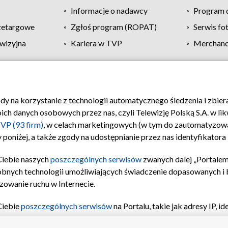
Informacje o nadawcy
Program d
zetargowe
Zgłoś program (ROPAT)
Serwis fo
wizyjna
Kariera w TVP
Merchandi
Polityka prywatności
Moje zgody
Pomoc
Biuro re
ody na korzystanie z technologii automatycznego śledzenia i zbie
 danych osobowych przez nas, czyli Telewizję Polską S.A. w likw
VP (93 firm)
, w celach marketingowych (w tym do zautomatyzow
 poniżej, a także zgody na udostępnianie przez nas identyfikator
Ciebie naszych
poszczególnych serwisów
zwanych dalej „Portalem
obnych technologii umożliwiających świadczenie dopasowanych i be
zowanie ruchu w Internecie.
Ciebie
poszczególnych serwisów
na Portalu, takie jak adresy IP, 
sach Portalu czy historia odwiedzin będą przetwarzane przez TV