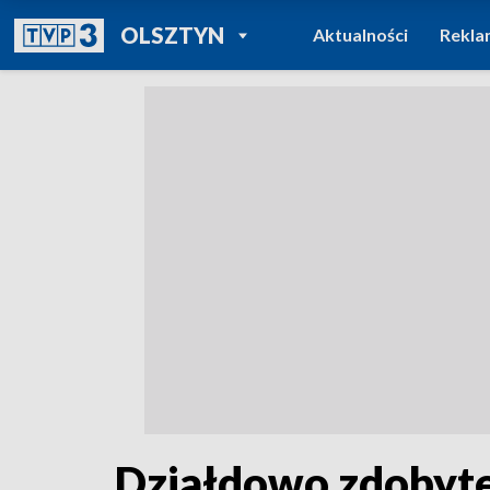
POWRÓT DO
OLSZTYN
Aktualności
Rekla
TVP REGIONY
Działdowo zdobyte.