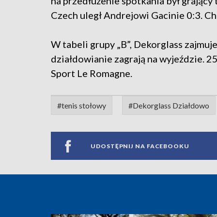
na przedłużenie spotkania był grający t
Czech uległ Andrejowi Gacinie 0:3. Ch
W tabeli grupy „B”, Dekorglass zajmuj
działdowianie zagrają na wyjeździe. 25
Sport Le Romagne.
#tenis stołowy
#Dekorglass Działdowo
UDOSTĘPNIJ NA FACEBOOKU