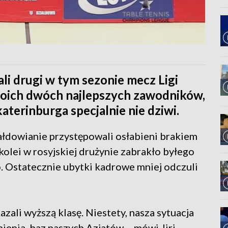
ali drugi w tym sezonie mecz Ligi
swoich dwóch najlepszych zawodników,
katerinburga specjalnie nie dziwi.
dowianie przystępowali osłabieni brakiem
olei w rosyjskiej drużynie zabrakło byłego
. Ostatecznie ubytki kadrowe mniej odczuli
azali wyższą klasę. Niestety, nasza sytuacja
ienia, baz naszych Azjatów – mówi Jiri