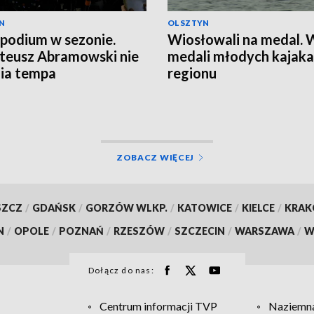
N
OLSZTYN
 podium w sezonie.
Wiosłowali na medal.
teusz Abramowski nie
medali młodych kajaka
ia tempa
regionu
ZOBACZ WIĘCEJ
SZCZ
/
GDAŃSK
/
GORZÓW WLKP.
/
KATOWICE
/
KIELCE
/
KRA
N
/
OPOLE
/
POZNAŃ
/
RZESZÓW
/
SZCZECIN
/
WARSZAWA
/
W
Dołącz do nas:
Centrum informacji TVP
Naziemna