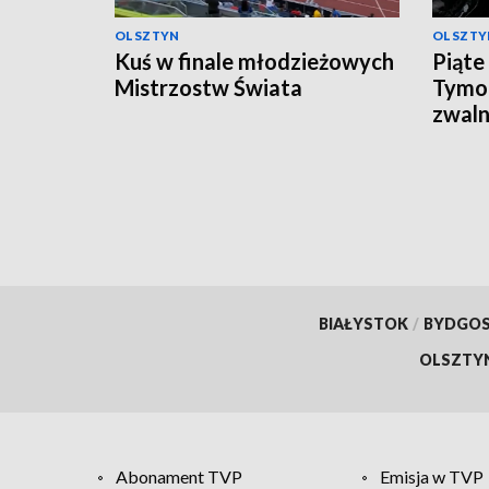
OLSZTYN
OLSZTY
Kuś w finale młodzieżowych
Piąte
Mistrzostw Świata
Tymo
zwaln
BIAŁYSTOK
/
BYDGO
OLSZTY
Abonament TVP
Emisja w TVP