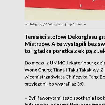
W tabeli grupy „B”, Dekorglass zajmuje 2. miejsce
Tenisiści stołowi Dekorglasu gr
Mistrzów. A że wystąpili bez 
to i gładka porażka z ekipą z Je
Do meczu z UMMC Jekaterinburg dział
Wong Chung Tinga i Taku Takakiwy. Z k
wicemistrza świata Chińczyka Fang Bo
przyjezdni, bo wygrali aż 3:0.
– Byli faworytami tego spotkania i pok
była trudna, bo zagraliśmy bez wzmocn