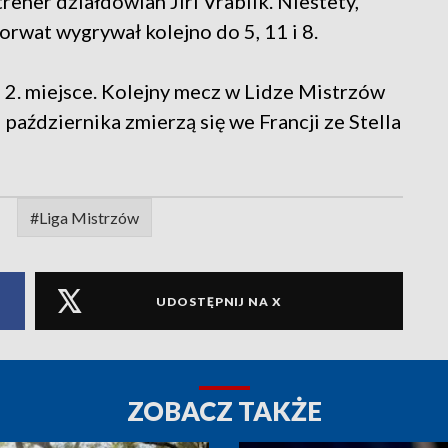
rener działdowian Jiri Vrablik. Niestety,
orwat wygrywał kolejno do 5, 11 i 8.
e 2. miejsce. Kolejny mecz w Lidze Mistrzów
 października zmierzą się we Francji ze Stella
#Liga Mistrzów
UDOSTĘPNIJ NA X
ZOBACZ TAKŻE