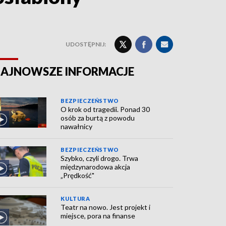
UDOSTĘPNIJ:
AJNOWSZE INFORMACJE
BEZPIECZEŃSTWO
O krok od tragedii. Ponad 30
osób za burtą z powodu
nawałnicy
BEZPIECZEŃSTWO
Szybko, czyli drogo. Trwa
międzynarodowa akcja
„Prędkość"
KULTURA
Teatr na nowo. Jest projekt i
miejsce, pora na finanse