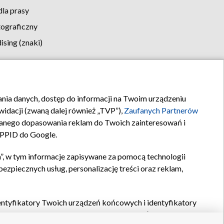
la prasy
tograficzny
sing (znaki)
klamy
Kontakt
rania danych, dostęp do informacji na Twoim urządzeniu
idacji (zwaną dalej również „TVP”),
Zaufanych Partnerów
anego dopasowania reklam do Twoich zainteresowań i
a PPID do Google.
”, w tym informacje zapisywane za pomocą technologii
zpiecznych usług, personalizację treści oraz reklam,
identyfikatory Twoich urządzeń końcowych i identyfikatory
P,
Zaufanych Partnerów z IAB
oraz pozostałych
Zaufanych