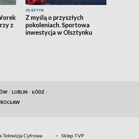
OLSZTYN
 Worek
Z myślą o przyszłych
rzy z
pokoleniach. Sportowa
inwestycja w Olsztynku
KÓW
/
LUBLIN
/
ŁÓDŹ
/
ROCŁAW
 Telewizja Cyfrowa
Sklep TVP