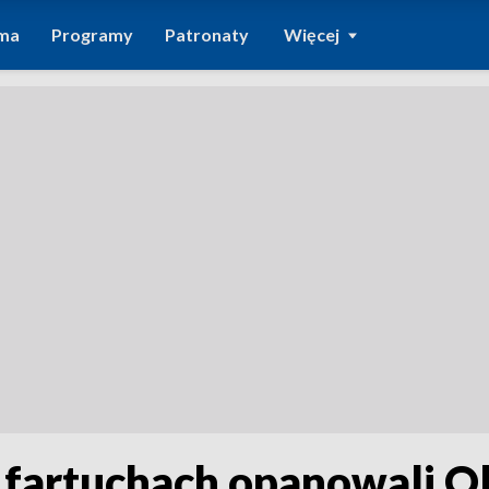
ma
Programy
Patronaty
Więcej
 fartuchach opanowali Ol