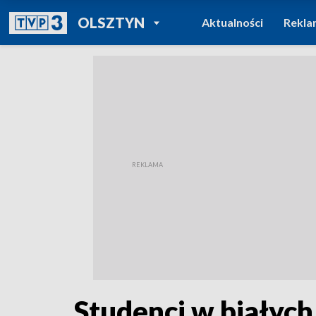
POWRÓT DO
OLSZTYN
Aktualności
Rekla
TVP REGIONY
Studenci w białych