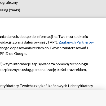
tograficzny
sing (znaki)
klamy
Kontakt
rania danych, dostęp do informacji na Twoim urządzeniu
idacji (zwaną dalej również „TVP”),
Zaufanych Partnerów
anego dopasowania reklam do Twoich zainteresowań i
a PPID do Google.
”, w tym informacje zapisywane za pomocą technologii
zpiecznych usług, personalizację treści oraz reklam,
identyfikatory Twoich urządzeń końcowych i identyfikatory
P,
Zaufanych Partnerów z IAB
oraz pozostałych
Zaufanych
 wyboru podstawowych reklam, wyboru spersonalizowanych
ch treści, pomiaru wydajności reklam, pomiaru wydajności