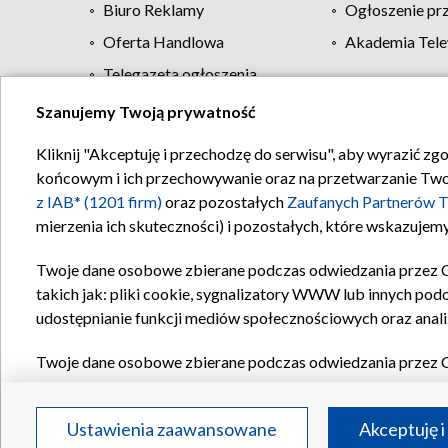
Biuro Reklamy
Ogłoszenie pr
Oferta Handlowa
Akademia Tele
Telegazeta ogłoszenia
Szanujemy Twoją prywatność
Regulamin TVP
Kliknij "Akceptuję i przechodzę do serwisu", aby wyrazić zg
końcowym i ich przechowywanie oraz na przetwarzanie Twoich
z IAB* (1201 firm)
oraz pozostałych
Zaufanych Partnerów T
mierzenia ich skuteczności) i pozostałych, które wskazujemy
Twoje dane osobowe zbierane podczas odwiedzania przez 
takich jak: pliki cookie, sygnalizatory WWW lub innych pod
udostępnianie funkcji mediów społecznościowych oraz anali
Twoje dane osobowe zbierane podczas odwiedzania przez 
plików cookie, informacje o Twoich wyszukiwaniach w serwi
Partnerów TVP
dla realizacji następujących celów i funkc
Ustawienia zaawansowane
Akceptuję i
reklam, tworzenia profilu spersonalizowanych reklam, tworz