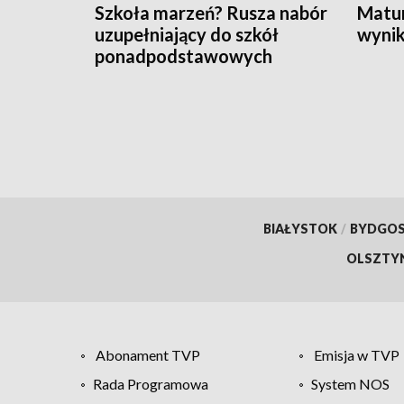
Szkoła marzeń? Rusza nabór
Matur
uzupełniający do szkół
wynik
ponadpodstawowych
BIAŁYSTOK
/
BYDGO
OLSZTY
Abonament TVP
Emisja w TVP
Rada Programowa
System NOS