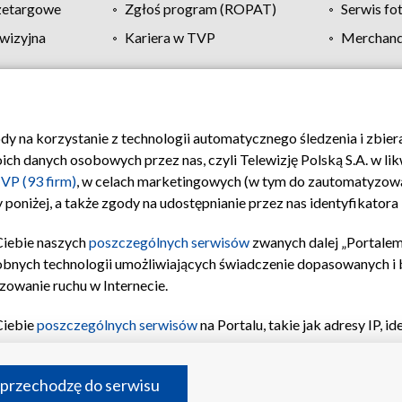
zetargowe
Zgłoś program (ROPAT)
Serwis fo
wizyjna
Kariera w TVP
Merchandi
Polityka prywatności
Moje zgody
Pomoc
Biuro re
ody na korzystanie z technologii automatycznego śledzenia i zbie
 danych osobowych przez nas, czyli Telewizję Polską S.A. w likw
VP (93 firm)
, w celach marketingowych (w tym do zautomatyzow
 poniżej, a także zgody na udostępnianie przez nas identyfikator
Ciebie naszych
poszczególnych serwisów
zwanych dalej „Portalem
obnych technologii umożliwiających świadczenie dopasowanych i be
zowanie ruchu w Internecie.
Ciebie
poszczególnych serwisów
na Portalu, takie jak adresy IP, 
sach Portalu czy historia odwiedzin będą przetwarzane przez TV
ji: przechowywania informacji na urządzeniu lub dostęp do nich,
©2026 Telewizja Polska S.A. w likwidacji
 przechodzę do serwisu
enia profilu spersonalizowanych treści, wyboru spersonalizowany