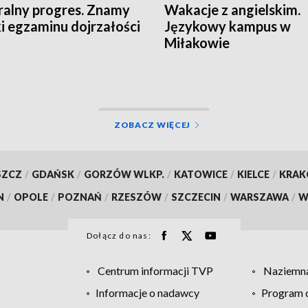
alny progres. Znamy
Wakacje z angielskim.
i egzaminu dojrzałości
Językowy kampus w
Miłakowie
ZOBACZ WIĘCEJ
SZCZ
/
GDAŃSK
/
GORZÓW WLKP.
/
KATOWICE
/
KIELCE
/
KRA
N
/
OPOLE
/
POZNAŃ
/
RZESZÓW
/
SZCZECIN
/
WARSZAWA
/
W
Dołącz do nas:
Centrum informacji TVP
Naziemna
Informacje o nadawcy
Program d