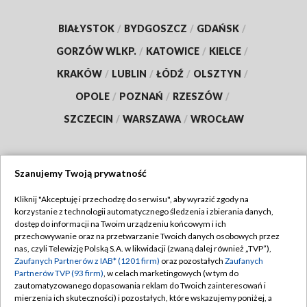
BIAŁYSTOK
/
BYDGOSZCZ
/
GDAŃSK
/
GORZÓW WLKP.
/
KATOWICE
/
KIELCE
/
KRAKÓW
/
LUBLIN
/
ŁÓDŹ
/
OLSZTYN
/
OPOLE
/
POZNAŃ
/
RZESZÓW
/
SZCZECIN
/
WARSZAWA
/
WROCŁAW
Szanujemy Twoją prywatność
Dołącz do nas:
Kliknij "Akceptuję i przechodzę do serwisu", aby wyrazić zgody na
korzystanie z technologii automatycznego śledzenia i zbierania danych,
TVP
dostęp do informacji na Twoim urządzeniu końcowym i ich
Abonament TVP
przechowywanie oraz na przetwarzanie Twoich danych osobowych przez
Regulamin TVP
nas, czyli Telewizję Polską S.A. w likwidacji (zwaną dalej również „TVP”),
Emisja w TVP
Polityka prywatności
Zaufanych Partnerów z IAB* (1201 firm)
oraz pozostałych
Zaufanych
Partnerów TVP (93 firm)
, w celach marketingowych (w tym do
Centrum informacji TVP
Moje zgody
zautomatyzowanego dopasowania reklam do Twoich zainteresowań i
mierzenia ich skuteczności) i pozostałych, które wskazujemy poniżej, a
Naziemna Telewizja Cyfrowa
Pomoc