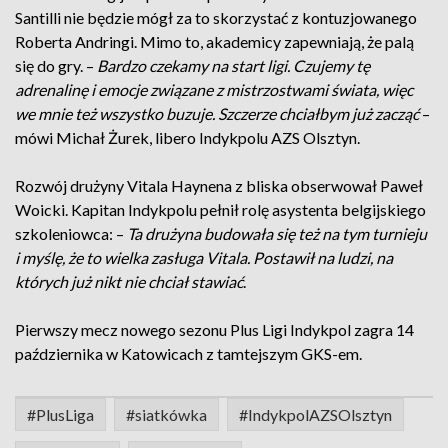
Santilli nie będzie mógł za to skorzystać z kontuzjowanego
Roberta Andringi. Mimo to, akademicy zapewniają, że palą
się do gry. –
Bardzo czekamy na start ligi. Czujemy tę
adrenalinę i emocje związane z mistrzostwami świata, więc
we mnie też wszystko buzuje. Szczerze chciałbym już zacząć
–
mówi Michał Żurek, libero Indykpolu AZS Olsztyn.
Rozwój drużyny Vitala Haynena z bliska obserwował Paweł
Woicki. Kapitan Indykpolu pełnił rolę asystenta belgijskiego
szkoleniowca: –
Ta drużyna budowała się też na tym turnieju
i myślę, że to wielka zasługa Vitala. Postawił na ludzi, na
których już nikt nie chciał stawiać
.
Pierwszy mecz nowego sezonu Plus Ligi Indykpol zagra 14
października w Katowicach z tamtejszym GKS-em.
#PlusLiga
#siatkówka
#IndykpolAZSOlsztyn