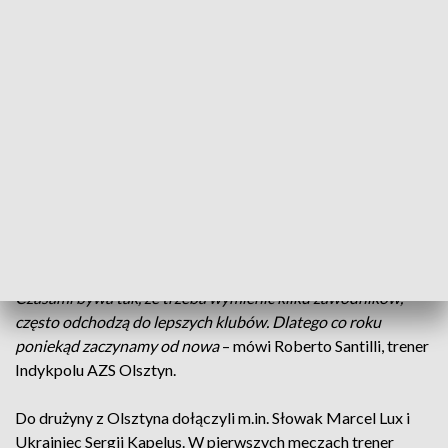
kibicom. Jak mówią, na takie spotkania przychodzą z
przyjemnością.
–
To jest ta fajniejsza część naszej pracy, gdzie można się
uśmiechać, robić zdjęcia czy udzielać wywiadów. Szczerze
mówiąc, bardzo lubię te spotkania
– mówi Paweł Woicki,
kapitan Indykpolu AZS Olsztyn.
Jeżeli chodzi o aspekt czysto sportowy, to po minionym
sezonie oczekiwania są duże. Czwarte miejsce może być
jednak trudne do powtórzenia, bo w drużynie doszło do wielu
zmian. Według trenera Indykpolu to naturalny proces. –
Czasami bywa tak, że trzeba wymienić kilku zawodników,
często odchodzą do lepszych klubów. Dlatego co roku
poniekąd zaczynamy od nowa
– mówi Roberto Santilli, trener
Indykpolu AZS Olsztyn.
Do drużyny z Olsztyna dołączyli m.in. Słowak Marcel Lux i
Ukrainiec Sergij Kapelus. W pierwszych meczach trener