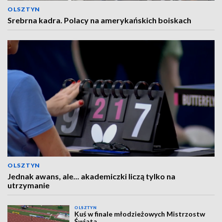
OLSZTYN
Srebrna kadra. Polacy na amerykańskich boiskach
OLSZTYN
Jednak awans, ale... akademiczki liczą tylko na
utrzymanie
OLSZTYN
Kuś w finale młodzieżowych Mistrzostw
Świata