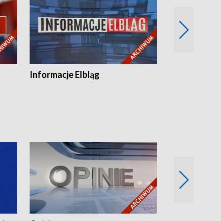
Informacje Elbląg
Wstaje nowy