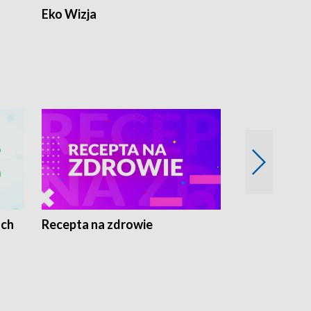
Eko Wizja
ach
Recepta na zdrowie
Wybieram z