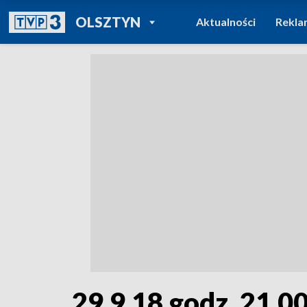
POWRÓT DO
OLSZTYN
Aktualności
Rekla
TVP REGIONY
29.9.18 godz. 21.0