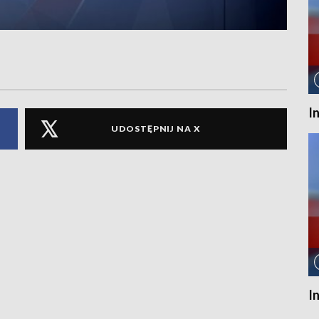
I
UDOSTĘPNIJ NA X
I