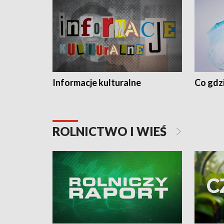
Informacje kulturalne
Co gdzi
ROLNICTWO I WIEŚ