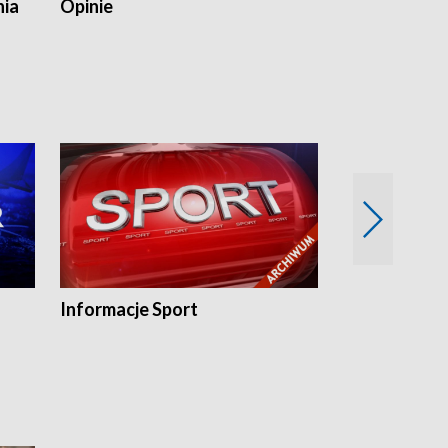
nia
Opinie
Opinie Elblą
Informacje Sport
Flesz sport