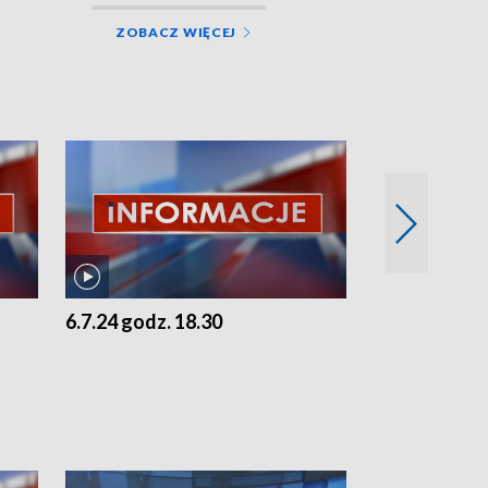
ZOBACZ WIĘCEJ
6.7.24 godz. 18.30
5.7.24 godz. 