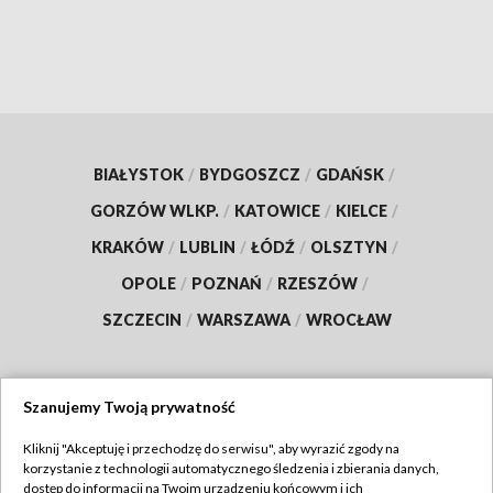
BIAŁYSTOK
/
BYDGOSZCZ
/
GDAŃSK
/
GORZÓW WLKP.
/
KATOWICE
/
KIELCE
/
KRAKÓW
/
LUBLIN
/
ŁÓDŹ
/
OLSZTYN
/
OPOLE
/
POZNAŃ
/
RZESZÓW
/
SZCZECIN
/
WARSZAWA
/
WROCŁAW
Szanujemy Twoją prywatność
Dołącz do nas:
Kliknij "Akceptuję i przechodzę do serwisu", aby wyrazić zgody na
korzystanie z technologii automatycznego śledzenia i zbierania danych,
TVP
dostęp do informacji na Twoim urządzeniu końcowym i ich