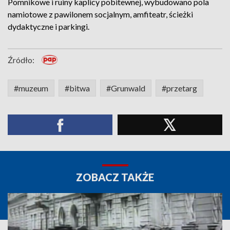
Pomnikowe i ruiny kaplicy pobitewnej, wybudowano pola
namiotowe z pawilonem socjalnym, amfiteatr, ścieżki
dydaktyczne i parkingi.
Źródło:
#muzeum
#bitwa
#Grunwald
#przetarg
ZOBACZ TAKŻE