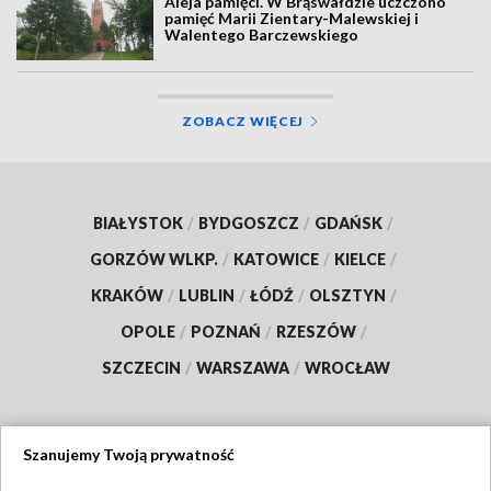
Aleja pamięci. W Brąswałdzie uczczono
pamięć Marii Zientary-Malewskiej i
Walentego Barczewskiego
ZOBACZ WIĘCEJ
BIAŁYSTOK
/
BYDGOSZCZ
/
GDAŃSK
/
GORZÓW WLKP.
/
KATOWICE
/
KIELCE
/
KRAKÓW
/
LUBLIN
/
ŁÓDŹ
/
OLSZTYN
/
OPOLE
/
POZNAŃ
/
RZESZÓW
/
SZCZECIN
/
WARSZAWA
/
WROCŁAW
Szanujemy Twoją prywatność
Dołącz do nas: