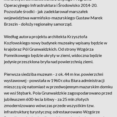
Operacyjnego Infrastruktura i Środowisko 2014-20.
Pozostałe środki - jak zadeklarował marszałek
województwa warmińsko-mazurskiego Gustaw Marek
Brzezin - dołoży regionalny samorząd.
Według autora projektu architekta Krzysztofa
Kozłowskiego nowy budynek muzealny wpisany będzie w
krajobraz Pól Grunwaldzkich. Od strony Wzgórza
Pomnikowego będzie ukryty w ziemi, widoczna będzie
jedynie przeszklona bryła nad powierzchnią ziemi.
Pierwsza siedziba muzeum - z ok. 44 m kw. powierzchni
wystawowej - powstała w 1960 r.oku Biura administracji
mieszczą się natomiast w przedwojennym mazurskim domku
we wsi Stębark. Pola Grunwaldzkie zagospodarowano przed
jubileuszem 600-lecia bitwy - za 25 mln złotych
zmodernizowano wówczas przede wszystkim tzw.
infrastrukturę turystyczną; odrestaurowano Wzgórze