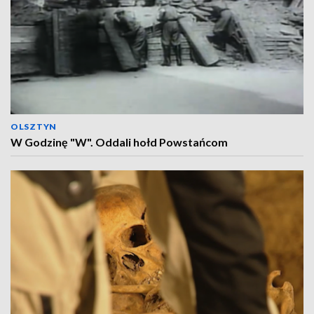
OLSZTYN
W Godzinę "W". Oddali hołd Powstańcom