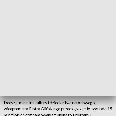
przeciągu kilkunastu dni będzie ogłoszony nowy przetarg
–
dodał.
Muzeum chce przed 610. rocznicą bitwy zyskać nowy
budynek z ponad 1,7 tys. m kw. powierzchni wystawienniczej.
Obiekt o powierzchni około 3,5 tys. metrów kwadratowych
ma pomieścić też administrację, pracownie naukowe,
bibliotekę, salę konferencyjną i magazyn muzealiów. W
projekcie przewidziano tam również salę rycerską
pozwalającą rozgrywać turnieje i walki.
Dotychczas muzeum mieściło się w budynku pod Wzgórzem
Pomnikowym, w którym było niewiele miejsca na czynne
sezonowo wystawy. Nowa siedziba umożliwi całoroczną
działalność wystawienniczą.
Decyzją ministra kultury i dziedzictwa narodowego,
wicepremiera Piotra Glińskiego przedsięwzięcie uzyskało 15
mln złotych dofinansowania z unijnego Programu