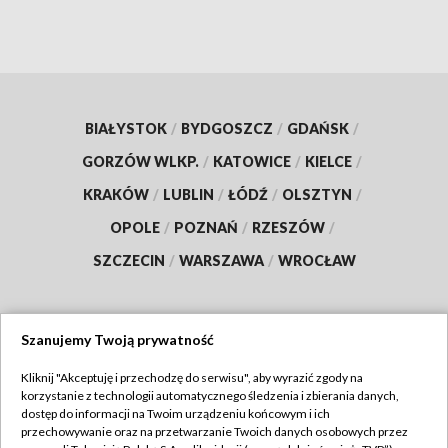
BIAŁYSTOK
/
BYDGOSZCZ
/
GDAŃSK
/
GORZÓW WLKP.
/
KATOWICE
/
KIELCE
/
KRAKÓW
/
LUBLIN
/
ŁÓDŹ
/
OLSZTYN
/
OPOLE
/
POZNAŃ
/
RZESZÓW
/
SZCZECIN
/
WARSZAWA
/
WROCŁAW
Szanujemy Twoją prywatność
Dołącz do nas:
Kliknij "Akceptuję i przechodzę do serwisu", aby wyrazić zgody na
korzystanie z technologii automatycznego śledzenia i zbierania danych,
TVP
dostęp do informacji na Twoim urządzeniu końcowym i ich
Abonament TVP
przechowywanie oraz na przetwarzanie Twoich danych osobowych przez
Regulamin TVP