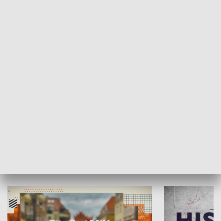
SPOŁECZEŃSTWO
Moje miejsce
Winda region
HISTORIA