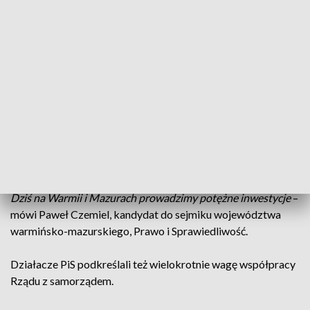
Politycy PiS z Warmii i Mazur zapewniają, że tak samo
będzie w samorządach.
–
Rząd dotrzymuje słowa i realizuje program, który
przedstawił. Mamy świetny program na samorząd
województwa warmińsko-mazurskiego i też dotrzymamy
słowa
– mówi Zbigniew Babalski, poseł Prawa i
Sprawiedliwości.
–
Na początku obiecaliśmy, że będziemy walczyli z
wykluczeniem komunikacyjnym Polski północno-wschodniej.
Dziś na Warmii i Mazurach prowadzimy potężne inwestycje
–
mówi Paweł Czemiel, kandydat do sejmiku województwa
warmińsko-mazurskiego, Prawo i Sprawiedliwość.
Działacze PiS podkreślali też wielokrotnie wagę współpracy
Rządu z samorządem.