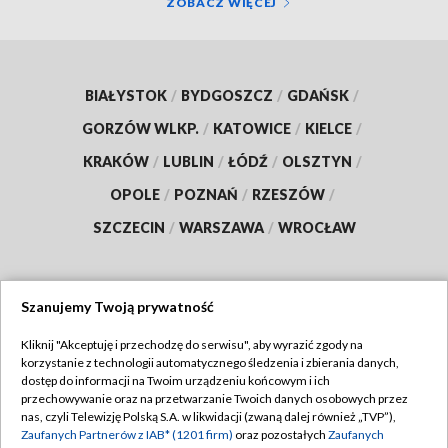
ZOBACZ WIĘCEJ
BIAŁYSTOK
/
BYDGOSZCZ
/
GDAŃSK
/
GORZÓW WLKP.
/
KATOWICE
/
KIELCE
/
KRAKÓW
/
LUBLIN
/
ŁÓDŹ
/
OLSZTYN
/
OPOLE
/
POZNAŃ
/
RZESZÓW
/
SZCZECIN
/
WARSZAWA
/
WROCŁAW
Szanujemy Twoją prywatność
Dołącz do nas:
Kliknij "Akceptuję i przechodzę do serwisu", aby wyrazić zgody na
korzystanie z technologii automatycznego śledzenia i zbierania danych,
TVP
dostęp do informacji na Twoim urządzeniu końcowym i ich
Abonament TVP
przechowywanie oraz na przetwarzanie Twoich danych osobowych przez
Regulamin TVP
nas, czyli Telewizję Polską S.A. w likwidacji (zwaną dalej również „TVP”),
Emisja w TVP
Polityka prywatności
Zaufanych Partnerów z IAB* (1201 firm)
oraz pozostałych
Zaufanych