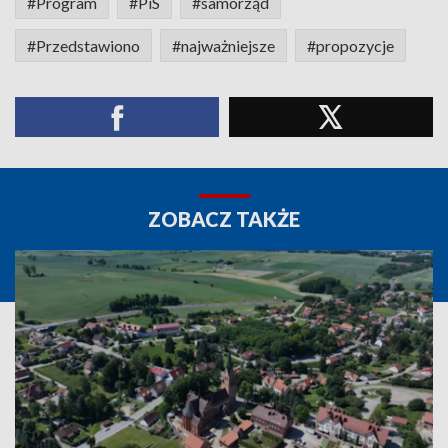
#Program
#PiS
#samorząd
#Przedstawiono
#najważniejsze
#propozycje
ZOBACZ TAKŻE