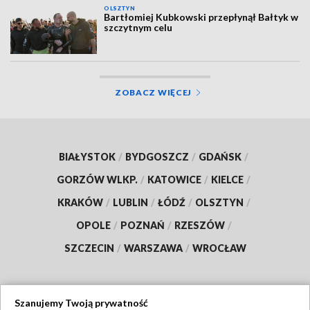
OLSZTYN
Bartłomiej Kubkowski przepłynął Bałtyk w
szczytnym celu
ZOBACZ WIĘCEJ
BIAŁYSTOK
/
BYDGOSZCZ
/
GDAŃSK
/
GORZÓW WLKP.
/
KATOWICE
/
KIELCE
/
KRAKÓW
/
LUBLIN
/
ŁÓDŹ
/
OLSZTYN
/
OPOLE
/
POZNAŃ
/
RZESZÓW
/
SZCZECIN
/
WARSZAWA
/
WROCŁAW
Szanujemy Twoją prywatność