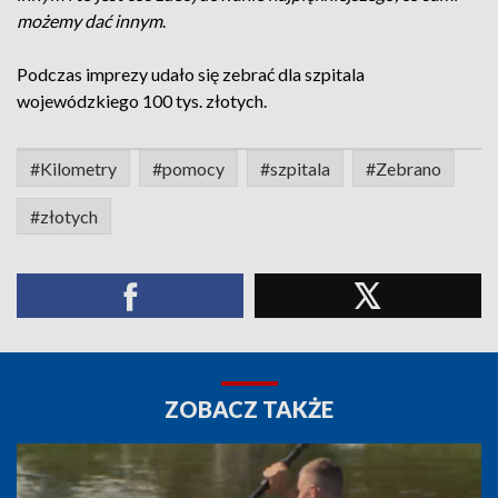
możemy dać innym
.
Podczas imprezy udało się zebrać dla szpitala
wojewódzkiego 100 tys. złotych.
#Kilometry
#pomocy
#szpitala
#Zebrano
#złotych
ZOBACZ TAKŻE