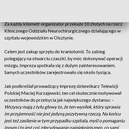
ściągnęło na plażę miejską wielu chętnych do
charytatywnego wysiłku. Zadaniem zawodników było
przebycie jak największej odległości w określonym czasie.
Za każdy kilometr organizator przekaże 10 złotych na rzecz
Klinicznego Oddziału Neurochirurgicznego działającego w
szpitalu wojewódzkim w Olsztynie.
Celem jest zakup sprzętu do kraniotomii. To zabieg
polegający na otwarciu czaszki, by móc dokonywać operacji
mózgu. Impreza spotkała się z dużym zainteresowaniem.
Samych uczestników zarejestrowało się około tysiąca.
Jak podkreślał prowadzący imprezę dziennikarz Telewizji
Polskiej Maciej Kurzajewski, ten cel skutecznie motywował
uczestników do przebycia jak największego dystansu: –
Wszyscy mają z tyłu głowy to, że ten wysiłek, który sprawia
im przyjemność nie jest jedyną pozytywną rzeczą. Na końcu
jest też zasilenie w tym przypadku szpitala, myśl o pomaganiu
innym i to jest coś zdecydowanie najpiękniejszego, co sami