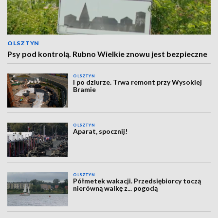
OLSZTYN
Psy pod kontrolą. Rubno Wielkie znowu jest bezpieczne
OLSZTYN
I po dziurze. Trwa remont przy Wysokiej
Bramie
OLSZTYN
Aparat, spocznij!
OLSZTYN
Półmetek wakacji. Przedsiębiorcy toczą
nierówną walkę z... pogodą