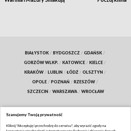
BIAŁYSTOK
/
BYDGOSZCZ
/
GDAŃSK
/
GORZÓW WLKP.
/
KATOWICE
/
KIELCE
/
KRAKÓW
/
LUBLIN
/
ŁÓDŹ
/
OLSZTYN
/
OPOLE
/
POZNAŃ
/
RZESZÓW
/
SZCZECIN
/
WARSZAWA
/
WROCŁAW
Szanujemy Twoją prywatność
Dołącz do nas:
Kliknij "Akceptuję i przechodzę do serwisu", aby wyrazić zgody na
korzystanie z technologii automatycznego śledzenia i zbierania danych,