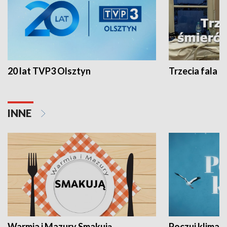
20 lat TVP3 Olsztyn
Trzecia fala -
INNE
Warmia i Mazury Smakują
Poczuj klimat