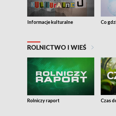
Informacje kulturalne
Co gdzi
ROLNICTWO I WIEŚ
Rolniczy raport
Czas do