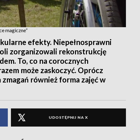
sce magiczne”
kularne efekty. Niepełnosprawni
oli zorganizowali rekonstrukcję
dem. To, co na corocznych
 razem może zaskoczyć. Oprócz
h zmagań również forma zajęć w
UDOSTĘPNIJ NA X