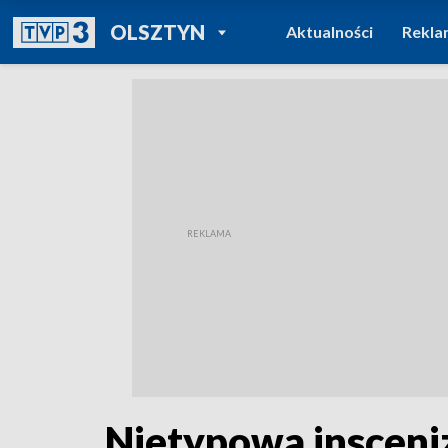
POWRÓT DO
OLSZTYN
Aktualności
Rekla
TVP REGIONY
Nietypowa insceniz