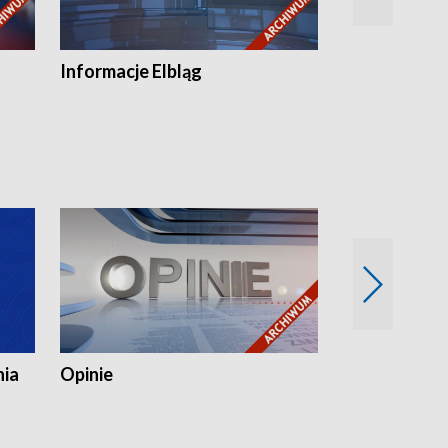
Informacje Elbląg
Wstaje nowy
nia
Opinie
Opinie Elblą