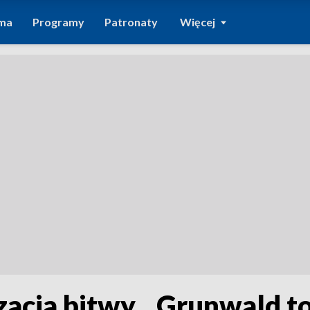
ma
Programy
Patronaty
Więcej
acja bitwy. „Grunwald to