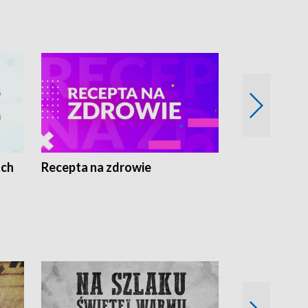
ach
Recepta na zdrowie
Wybieram z