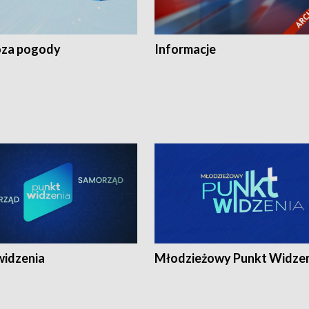
za pogody
Informacje
widzenia
Młodzieżowy Punkt Widze