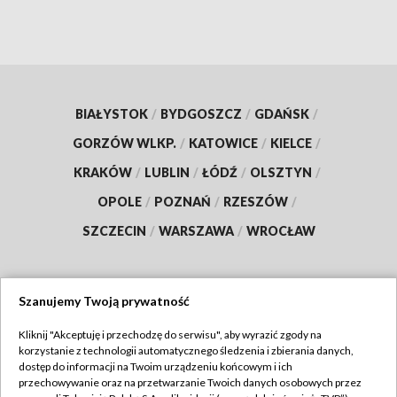
BIAŁYSTOK
/
BYDGOSZCZ
/
GDAŃSK
/
GORZÓW WLKP.
/
KATOWICE
/
KIELCE
/
KRAKÓW
/
LUBLIN
/
ŁÓDŹ
/
OLSZTYN
/
OPOLE
/
POZNAŃ
/
RZESZÓW
/
SZCZECIN
/
WARSZAWA
/
WROCŁAW
Szanujemy Twoją prywatność
Dołącz do nas:
Kliknij "Akceptuję i przechodzę do serwisu", aby wyrazić zgody na
korzystanie z technologii automatycznego śledzenia i zbierania danych,
TVP
dostęp do informacji na Twoim urządzeniu końcowym i ich
Abonament TVP
przechowywanie oraz na przetwarzanie Twoich danych osobowych przez
Regulamin TVP