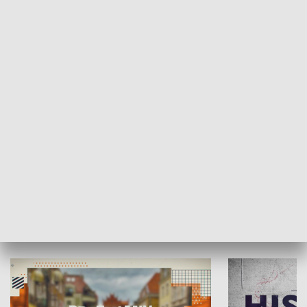
SPOŁECZEŃSTWO
Moje miejsce
Winda region
HISTORIA