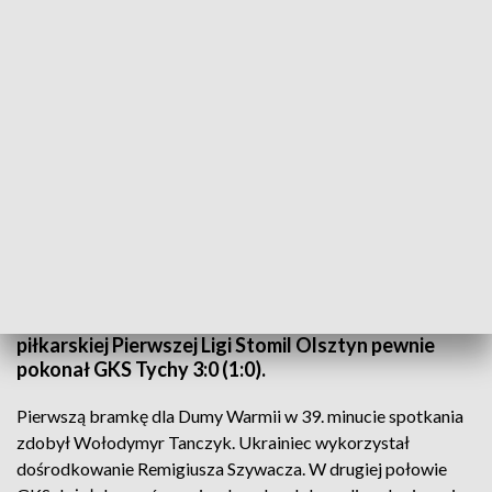
W czterech dotychczas rozegranych spotkaniach Stomil zgromadził 7 punktów
(fot. Paweł Piekutowski / stomil.olsztyn.pl)
Nie załamali się ubiegłotygodniową porażką w
Łodzi z ŁKS-em i w pojedynku w Tychach sięgnęli po
komplet punktów. W piątej kolejce rozgrywek
piłkarskiej Pierwszej Ligi Stomil Olsztyn pewnie
pokonał GKS Tychy 3:0 (1:0).
Pierwszą bramkę dla Dumy Warmii w 39. minucie spotkania
zdobył Wołodymyr Tanczyk. Ukrainiec wykorzystał
dośrodkowanie Remigiusza Szywacza. W drugiej połowie