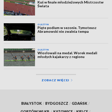
Kuś w finale młodzieżowych Mistrzostw
Świata
OLSZTYN
Piąte podium w sezonie. Tymoteusz
Abramowski nie zwalnia tempa
OLSZTYN
Wiosłowali na medal. Worek medali
młodych kajakarzy z regionu
ZOBACZ WIĘCEJ
BIAŁYSTOK
/
BYDGOSZCZ
/
GDAŃSK
/
GORZÓW WLKP.
/
KATOWICE
/
KIELCE
/