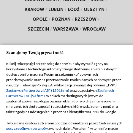
KRAKÓW
/
LUBLIN
/
ŁÓDŹ
/
OLSZTYN
/
OPOLE
/
POZNAŃ
/
RZESZÓW
/
SZCZECIN
/
WARSZAWA
/
WROCŁAW
Szanujemy Twoją prywatność
Dołącz do nas:
Kliknij "Akceptuję i przechodzę do serwisu", aby wyrazić zgody na
korzystanie z technologii automatycznego śledzenia i zbierania danych,
TVP
dostęp do informacji na Twoim urządzeniu końcowym i ich
Abonament TVP
przechowywanie oraz na przetwarzanie Twoich danych osobowych przez
Regulamin TVP
nas, czyli Telewizję Polską S.A. w likwidacji (zwaną dalej również „TVP”),
Emisja w TVP
Polityka prywatności
Zaufanych Partnerów z IAB* (1201 firm)
oraz pozostałych
Zaufanych
Partnerów TVP (93 firm)
, w celach marketingowych (w tym do
Centrum informacji TVP
Moje zgody
zautomatyzowanego dopasowania reklam do Twoich zainteresowań i
mierzenia ich skuteczności) i pozostałych, które wskazujemy poniżej, a
Naziemna Telewizja Cyfrowa
Pomoc
także zgody na udostępnianie przez nas identyfikatora PPID do Google.
Sklep TVP
Biuro reklamy
Twoje dane osobowe zbierane podczas odwiedzania przez Ciebie naszych
Rada Programowa
Kontakt
poszczególnych serwisów
zwanych dalej „Portalem”, w tym informacje