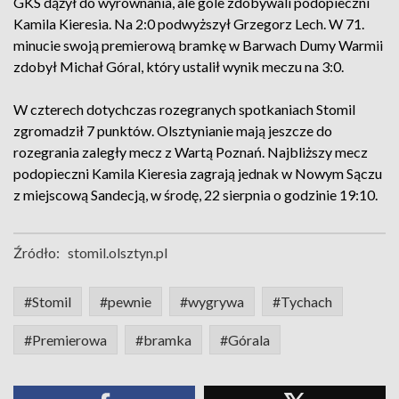
GKS dążył do wyrównania, ale gole zdobywali podopieczni
Kamila Kieresia. Na 2:0 podwyższył Grzegorz Lech. W 71.
minucie swoją premierową bramkę w Barwach Dumy Warmii
zdobył Michał Góral, który ustalił wynik meczu na 3:0.
W czterech dotychczas rozegranych spotkaniach Stomil
zgromadził 7 punktów. Olsztynianie mają jeszcze do
rozegrania zaległy mecz z Wartą Poznań. Najbliższy mecz
podopieczni Kamila Kieresia zagrają jednak w Nowym Sączu
z miejscową Sandecją, w środę, 22 sierpnia o godzinie 19:10.
Źródło:
stomil.olsztyn.pl
#Stomil
#pewnie
#wygrywa
#Tychach
#Premierowa
#bramka
#Górala