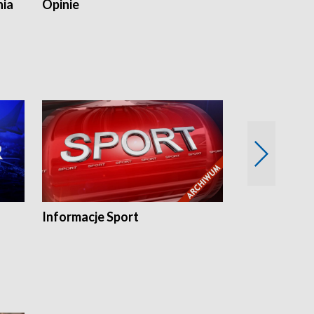
nia
Opinie
Opinie Elblą
Informacje Sport
Flesz sport