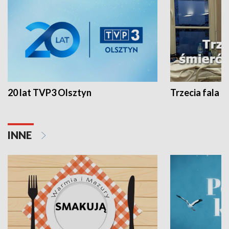
20 lat TVP3 Olsztyn
Trzecia fala -
INNE