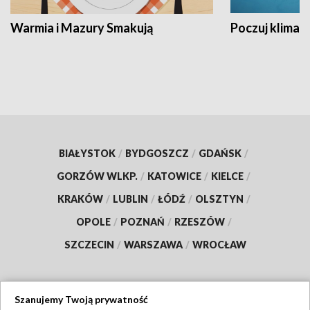
Warmia i Mazury Smakują
Poczuj klimat
BIAŁYSTOK
/
BYDGOSZCZ
/
GDAŃSK
/
GORZÓW WLKP.
/
KATOWICE
/
KIELCE
/
KRAKÓW
/
LUBLIN
/
ŁÓDŹ
/
OLSZTYN
/
OPOLE
/
POZNAŃ
/
RZESZÓW
/
SZCZECIN
/
WARSZAWA
/
WROCŁAW
Szanujemy Twoją prywatność