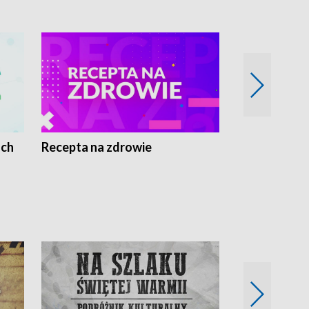
ach
Recepta na zdrowie
Wybieram z