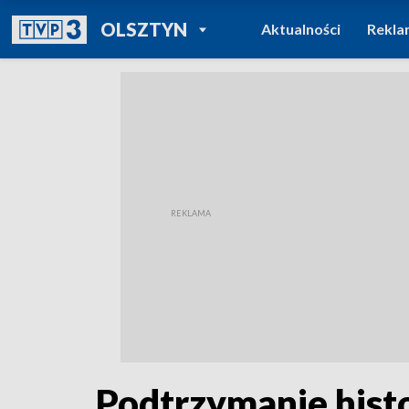
POWRÓT DO
OLSZTYN
Aktualności
Rekla
TVP REGIONY
Podtrzymanie hist