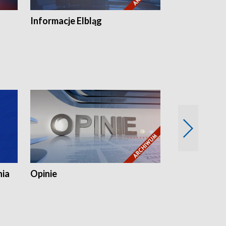
Informacje Elbląg
Wstaje nowy
nia
Opinie
Opinie Elblą