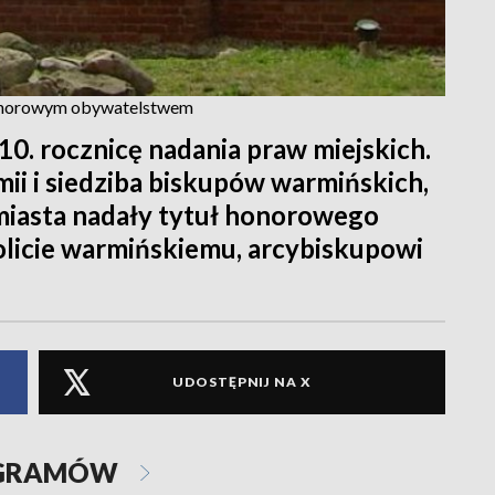
 honorowym obywatelstwem
0. rocznicę nadania praw miejskich.
mii i siedziba biskupów warmińskich,
 miasta nadały tytuł honorowego
licie warmińskiemu, arcybiskupowi
UDOSTĘPNIJ NA X
OGRAMÓW