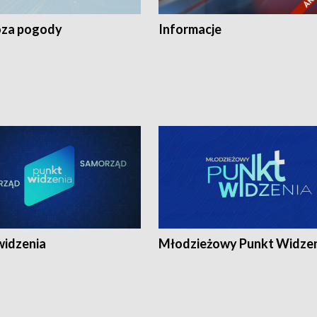
za pogody
Informacje
widzenia
Młodzieżowy Punkt Widze