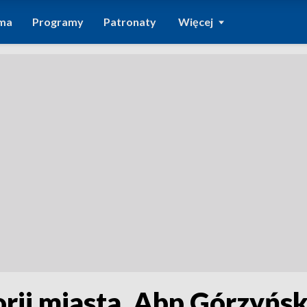
ma
Programy
Patronaty
Więcej
orii miasta. Abp Górzyńs