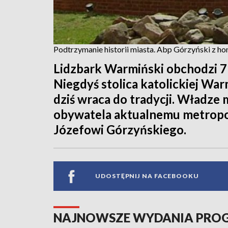
Podtrzymanie historii miasta. Abp Górzyński z
Lidzbark Warmiński obchodzi 71
Niegdyś stolica katolickiej War
dziś wraca do tradycji. Władze
obywatela aktualnemu metropo
Józefowi Górzyńskiego.
UDOSTĘPNIJ NA FACEBOOKU
NAJNOWSZE WYDANIA PR