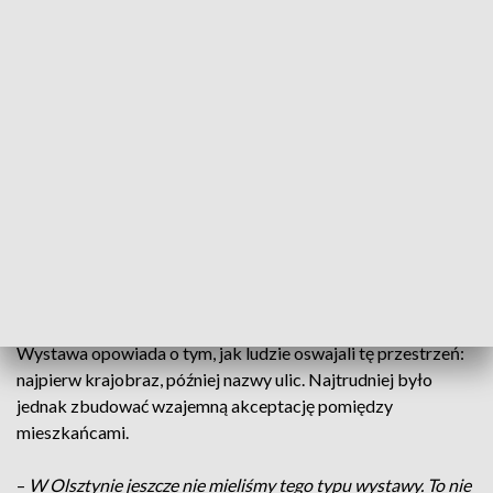
„Życie było naznaczone na początku tym, skąd kto jest, czy
zza Buga czy z Centrali czy spod gór” - to jedno ze
wspomnień, które tworzy wystawę poświęconą pierwszym
powojennym latom na ziemiach zachodnich i północnych.
Czasom wielkich zmian i napływów ludzi z wielu stron.
–
Teren jawił im się całkowicie jako obcy. Ta społeczność była
rozbita, w pewnym sensie zantagonizowana. To wszystko
było w warunkach reżimu komunistycznego, bardzo
opresyjnego, który starał się też wykorzystywać te tereny do
swoich celów
– mówi Marek Mutor, dyrektor Centrum
Historii Zajezdnia we Wrocławiu.
Wystawa opowiada o tym, jak ludzie oswajali tę przestrzeń:
najpierw krajobraz, później nazwy ulic. Najtrudniej było
jednak zbudować wzajemną akceptację pomiędzy
mieszkańcami.
–
W Olsztynie jeszcze nie mieliśmy tego typu wystawy. To nie