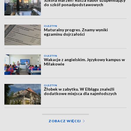
Szkoła marzeń? Rusza nabór uzupełniający
do szkół ponadpodstawowych
OLSZTYN
Maturalny progres. Znamy wyniki
egzaminu dojrzałości
OLSZTYN
Wakacje z angielskim. Językowy kampus w
Miłakowie
OLSZTYN
Żłobek w zabytku. W Elblągu znaleźli
dodatkowe miejsca dla najmłodszych
ZOBACZ WIĘCEJ