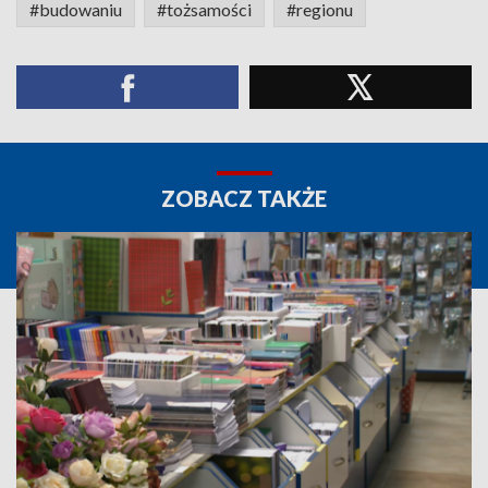
#budowaniu
#tożsamości
#regionu
ZOBACZ TAKŻE