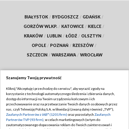
BIAŁYSTOK
/
BYDGOSZCZ
/
GDAŃSK
/
GORZÓW WLKP.
/
KATOWICE
/
KIELCE
/
KRAKÓW
/
LUBLIN
/
ŁÓDŹ
/
OLSZTYN
/
OPOLE
/
POZNAŃ
/
RZESZÓW
/
SZCZECIN
/
WARSZAWA
/
WROCŁAW
Szanujemy Twoją prywatność
Dołącz do nas:
Kliknij "Akceptuję i przechodzę do serwisu", aby wyrazić zgody na
korzystanie z technologii automatycznego śledzenia i zbierania danych,
TVP
dostęp do informacji na Twoim urządzeniu końcowym i ich
Abonament TVP
przechowywanie oraz na przetwarzanie Twoich danych osobowych przez
Regulamin TVP
nas, czyli Telewizję Polską S.A. w likwidacji (zwaną dalej również „TVP”),
Emisja w TVP
Polityka prywatności
Zaufanych Partnerów z IAB* (1201 firm)
oraz pozostałych
Zaufanych
Partnerów TVP (93 firm)
, w celach marketingowych (w tym do
Centrum informacji TVP
Moje zgody
zautomatyzowanego dopasowania reklam do Twoich zainteresowań i