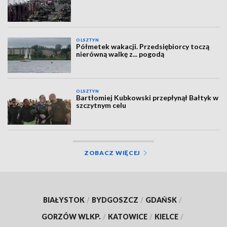
OLSZTYN
Półmetek wakacji. Przedsiębiorcy toczą
nierówną walkę z... pogodą
OLSZTYN
Bartłomiej Kubkowski przepłynął Bałtyk w
szczytnym celu
ZOBACZ WIĘCEJ
BIAŁYSTOK
/
BYDGOSZCZ
/
GDAŃSK
/
GORZÓW WLKP.
/
KATOWICE
/
KIELCE
/