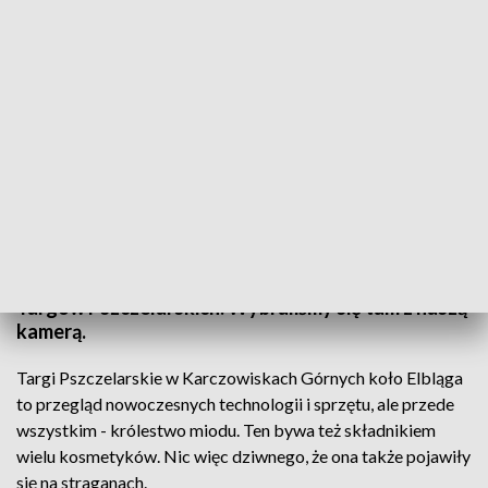
Na czas targów pszczelarzy ta miejscowość stała się miodowym królestwem
W Karczowiskach Górnych niedaleko Elbląga jest
słodko za sprawą… miodu i odbywających się tam
Targów Pszczelarskich. Wybraliśmy się tam z naszą
kamerą.
Targi Pszczelarskie w Karczowiskach Górnych koło Elbląga
to przegląd nowoczesnych technologii i sprzętu, ale przede
wszystkim - królestwo miodu. Ten bywa też składnikiem
wielu kosmetyków. Nic więc dziwnego, że ona także pojawiły
się na straganach.