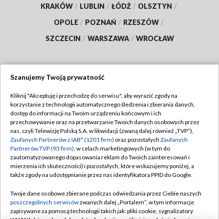
KRAKÓW
/
LUBLIN
/
ŁÓDŹ
/
OLSZTYN
/
OPOLE
/
POZNAŃ
/
RZESZÓW
/
SZCZECIN
/
WARSZAWA
/
WROCŁAW
Szanujemy Twoją prywatność
Dołącz do nas:
Kliknij "Akceptuję i przechodzę do serwisu", aby wyrazić zgody na
korzystanie z technologii automatycznego śledzenia i zbierania danych,
TVP
dostęp do informacji na Twoim urządzeniu końcowym i ich
Abonament TVP
przechowywanie oraz na przetwarzanie Twoich danych osobowych przez
Regulamin TVP
nas, czyli Telewizję Polską S.A. w likwidacji (zwaną dalej również „TVP”),
Emisja w TVP
Polityka prywatności
Zaufanych Partnerów z IAB* (1201 firm)
oraz pozostałych
Zaufanych
Partnerów TVP (93 firm)
, w celach marketingowych (w tym do
Centrum informacji TVP
Moje zgody
zautomatyzowanego dopasowania reklam do Twoich zainteresowań i
mierzenia ich skuteczności) i pozostałych, które wskazujemy poniżej, a
Naziemna Telewizja Cyfrowa
Pomoc
także zgody na udostępnianie przez nas identyfikatora PPID do Google.
Sklep TVP
Biuro reklamy
Twoje dane osobowe zbierane podczas odwiedzania przez Ciebie naszych
Rada Programowa
Kontakt
poszczególnych serwisów
zwanych dalej „Portalem”, w tym informacje
zapisywane za pomocą technologii takich jak: pliki cookie, sygnalizatory
System NOS