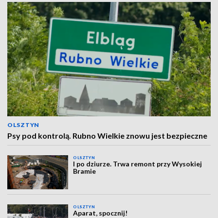
OLSZTYN
Psy pod kontrolą. Rubno Wielkie znowu jest bezpieczne
OLSZTYN
I po dziurze. Trwa remont przy Wysokiej
Bramie
OLSZTYN
Aparat, spocznij!