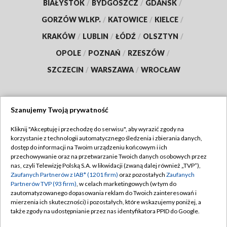
BIAŁYSTOK
/
BYDGOSZCZ
/
GDAŃSK
/
GORZÓW WLKP.
/
KATOWICE
/
KIELCE
/
KRAKÓW
/
LUBLIN
/
ŁÓDŹ
/
OLSZTYN
/
OPOLE
/
POZNAŃ
/
RZESZÓW
/
SZCZECIN
/
WARSZAWA
/
WROCŁAW
Szanujemy Twoją prywatność
Dołącz do nas:
Kliknij "Akceptuję i przechodzę do serwisu", aby wyrazić zgody na
korzystanie z technologii automatycznego śledzenia i zbierania danych,
TVP
dostęp do informacji na Twoim urządzeniu końcowym i ich
Abonament TVP
przechowywanie oraz na przetwarzanie Twoich danych osobowych przez
Regulamin TVP
nas, czyli Telewizję Polską S.A. w likwidacji (zwaną dalej również „TVP”),
Emisja w TVP
Polityka prywatności
Zaufanych Partnerów z IAB* (1201 firm)
oraz pozostałych
Zaufanych
Partnerów TVP (93 firm)
, w celach marketingowych (w tym do
Centrum informacji TVP
Moje zgody
zautomatyzowanego dopasowania reklam do Twoich zainteresowań i
mierzenia ich skuteczności) i pozostałych, które wskazujemy poniżej, a
Naziemna Telewizja Cyfrowa
Pomoc
także zgody na udostępnianie przez nas identyfikatora PPID do Google.
Sklep TVP
Biuro reklamy