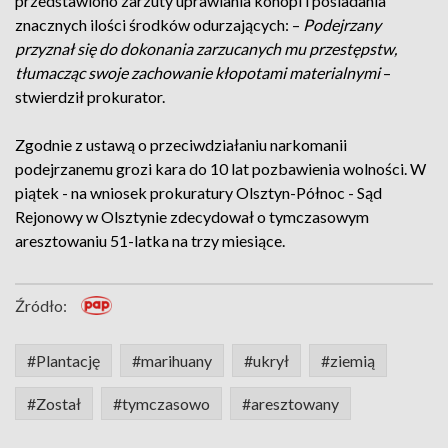
przedstawiono zarzuty uprawiania konopi i posiadania
znacznych ilości środków odurzających: –
Podejrzany
przyznał się do dokonania zarzucanych mu przestępstw,
tłumacząc swoje zachowanie kłopotami materialnymi
–
stwierdził prokurator.
Zgodnie z ustawą o przeciwdziałaniu narkomanii
podejrzanemu grozi kara do 10 lat pozbawienia wolności. W
piątek - na wniosek prokuratury Olsztyn-Północ - Sąd
Rejonowy w Olsztynie zdecydował o tymczasowym
aresztowaniu 51-latka na trzy miesiące.
Źródło:
#Plantację
#marihuany
#ukrył
#ziemią
#Został
#tymczasowo
#aresztowany