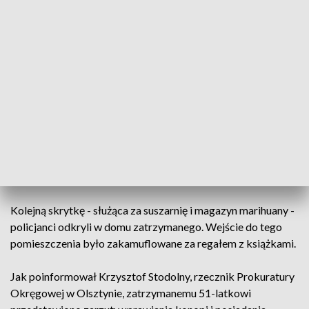
200 tys. złotych.
Jak powiedział asp. Rafał Prokopczuk, rzecznik komendy
miejskiej policji w Olsztynie, podczas przeszukania posesji
funkcjonariusze weszli do wyglądającego na rupieciarnię
kontenera, który stał koło domu: –
Okazało się, że w
podłodze jest klapa, a pod nią ukryte wejście do zakopanego
pod ziemią drugiego kontenera, w którym znajdowała się
plantacja. Pomieszczenie poniżej było specjalnie
przystosowane do uprawy konopi, wyposażone m.in. w
lampy grzewcze i wentylatory
– mówił.
Kolejną skrytkę - służąca za suszarnię i magazyn marihuany -
policjanci odkryli w domu zatrzymanego. Wejście do tego
pomieszczenia było zakamuflowane za regałem z książkami.
Jak poinformował Krzysztof Stodolny, rzecznik Prokuratury
Okręgowej w Olsztynie, zatrzymanemu 51-latkowi