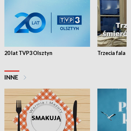
20 lat TVP3 Olsztyn
Trzecia fala -
INNE