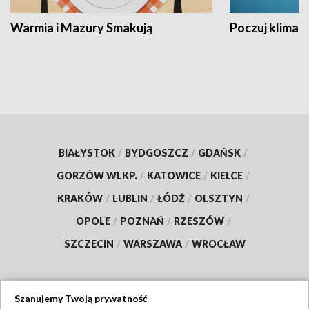
Warmia i Mazury Smakują
Poczuj klimat
BIAŁYSTOK
/
BYDGOSZCZ
/
GDAŃSK
/
GORZÓW WLKP.
/
KATOWICE
/
KIELCE
/
KRAKÓW
/
LUBLIN
/
ŁÓDŹ
/
OLSZTYN
/
OPOLE
/
POZNAŃ
/
RZESZÓW
/
SZCZECIN
/
WARSZAWA
/
WROCŁAW
Szanujemy Twoją prywatność