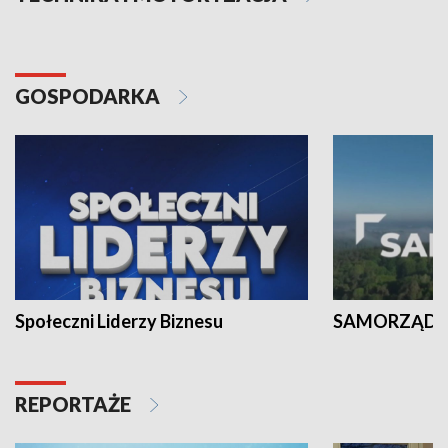
GOSPODARKA
Społeczni Liderzy Biznesu
SAMORZĄD N
REPORTAŻE