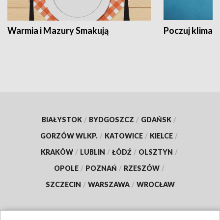
Warmia i Mazury Smakują
Poczuj klimat
BIAŁYSTOK
/
BYDGOSZCZ
/
GDAŃSK
/
GORZÓW WLKP.
/
KATOWICE
/
KIELCE
/
KRAKÓW
/
LUBLIN
/
ŁÓDŹ
/
OLSZTYN
/
OPOLE
/
POZNAŃ
/
RZESZÓW
/
SZCZECIN
/
WARSZAWA
/
WROCŁAW