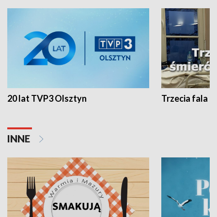
20 lat TVP3 Olsztyn
Trzecia fala -
INNE