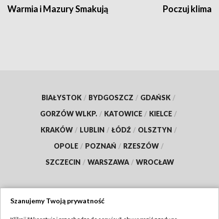
Warmia i Mazury Smakują
Poczuj klimat
BIAŁYSTOK
/
BYDGOSZCZ
/
GDAŃSK
/
GORZÓW WLKP.
/
KATOWICE
/
KIELCE
/
KRAKÓW
/
LUBLIN
/
ŁÓDŹ
/
OLSZTYN
/
OPOLE
/
POZNAŃ
/
RZESZÓW
/
SZCZECIN
/
WARSZAWA
/
WROCŁAW
Szanujemy Twoją prywatność
Dołącz do nas: