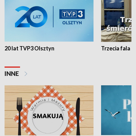
20 lat TVP3 Olsztyn
Trzecia fala -
INNE