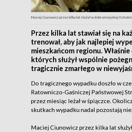
Maciej Ciunowicz przez kilka lat służył w dobromiejskiej Ochotni
Przez kilka lat stawiał się na k
trenował, aby jak najlepiej wype
mieszkańcom regionu. Właśnie on
których służył wspólnie pożegn
tragicznie zmarłego w niewyjaś
Do tragicznego wypadku doszło w cze
Ratowniczo-Gaśniczej Państwowej Str
przez miesiąc leżał w śpiączce. Okolic
skutkach wypadku nadal pozostają nie
Maciej Ciunowicz przez kilka lat służ