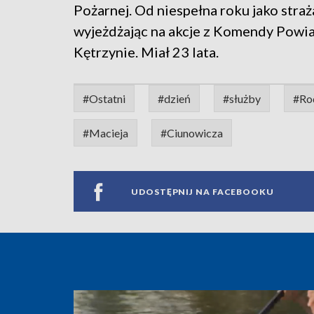
Pożarnej. Od niespełna roku jako stra
wyjeżdżając na akcje z Komendy Powi
Kętrzynie. Miał 23 lata.
#Ostatni
#dzień
#służby
#Ro
#Macieja
#Ciunowicza
UDOSTĘPNIJ NA FACEBOOKU