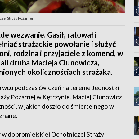
czej Straży Pożarnej
ażde wezwanie. Gasił, ratował i
łniać strażackie powołanie i służyć
i, rodzina i przyjaciele z komend, w
ali druha Macieja Ciunowicza,
nionych okolicznościach strażaka.
rwcu podczas ćwiczeń na terenie Jednostki
aży Pożarnej w Kętrzynie. Maciej Ciunowicz
zności, w jakich doszło do śmiertelnego w
znane.
ył w dobromiejskiej Ochotniczej Straży