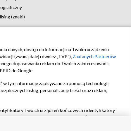
tograficzny
sing (znaki)
klamy
Kontakt
rania danych, dostęp do informacji na Twoim urządzeniu
idacji (zwaną dalej również „TVP”),
Zaufanych Partnerów
anego dopasowania reklam do Twoich zainteresowań i
a PPID do Google.
”, w tym informacje zapisywane za pomocą technologii
zpiecznych usług, personalizację treści oraz reklam,
identyfikatory Twoich urządzeń końcowych i identyfikatory
P,
Zaufanych Partnerów z IAB
oraz pozostałych
Zaufanych
 wyboru podstawowych reklam, wyboru spersonalizowanych