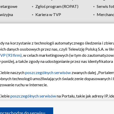
zetargowe
Zgłoś program (ROPAT)
Serwis fo
wizyjna
Kariera w TVP
Merchandi
Polityka prywatności
Moje zgody
Pomoc
Biuro re
ody na korzystanie z technologii automatycznego śledzenia i zbie
 danych osobowych przez nas, czyli Telewizję Polską S.A. w likw
VP (93 firm)
, w celach marketingowych (w tym do zautomatyzow
 poniżej, a także zgody na udostępnianie przez nas identyfikator
Ciebie naszych
poszczególnych serwisów
zwanych dalej „Portalem
obnych technologii umożliwiających świadczenie dopasowanych i be
zowanie ruchu w Internecie.
Ciebie
poszczególnych serwisów
na Portalu, takie jak adresy IP, 
sach Portalu czy historia odwiedzin będą przetwarzane przez TV
ji: przechowywania informacji na urządzeniu lub dostęp do nich,
©2026 Telewizja Polska S.A. w likwidacji
 przechodzę do serwisu