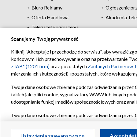
Biuro Reklamy
Ogłoszenie pr
Oferta Handlowa
Akademia Tele
Telegazeta ogłoszenia
Szanujemy Twoją prywatność
Regulamin TVP
Kliknij "Akceptuję i przechodzę do serwisu", aby wyrazić zg
końcowym i ich przechowywanie oraz na przetwarzanie Twoich
z IAB* (1201 firm)
oraz pozostałych
Zaufanych Partnerów T
mierzenia ich skuteczności) i pozostałych, które wskazujemy
Twoje dane osobowe zbierane podczas odwiedzania przez 
takich jak: pliki cookie, sygnalizatory WWW lub innych pod
udostępnianie funkcji mediów społecznościowych oraz anali
Twoje dane osobowe zbierane podczas odwiedzania przez 
plików cookie, informacje o Twoich wyszukiwaniach w serwi
Partnerów TVP
dla realizacji następujących celów i funkc
Ustawienia zaawansowane
Akceptuję i