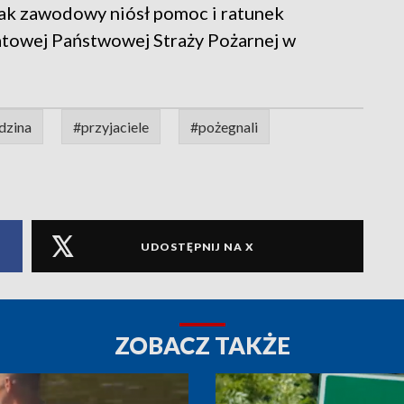
żak zawodowy niósł pomoc i ratunek
atowej Państwowej Straży Pożarnej w
dzina
#przyjaciele
#pożegnali
UDOSTĘPNIJ NA X
ZOBACZ TAKŻE