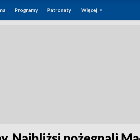
ma
Programy
Patronaty
Więcej
by. Najbliżsi pożegnali M