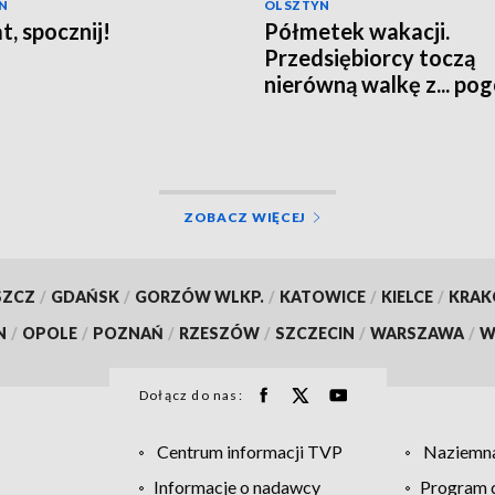
N
OLSZTYN
t, spocznij!
Półmetek wakacji.
Przedsiębiorcy toczą
nierówną walkę z... po
ZOBACZ WIĘCEJ
SZCZ
/
GDAŃSK
/
GORZÓW WLKP.
/
KATOWICE
/
KIELCE
/
KRA
N
/
OPOLE
/
POZNAŃ
/
RZESZÓW
/
SZCZECIN
/
WARSZAWA
/
W
Dołącz do nas:
Centrum informacji TVP
Naziemna
Informacje o nadawcy
Program d