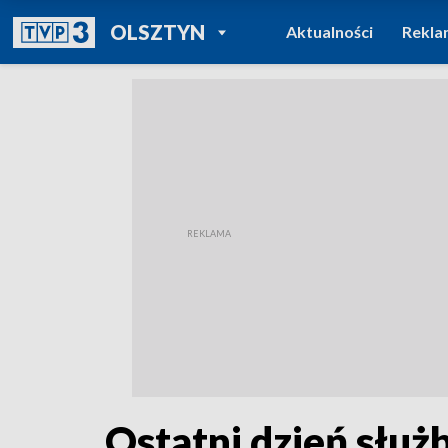
POWRÓT DO
OLSZTYN
Aktualności
Rekla
TVP REGIONY
Ostatni dzień służ