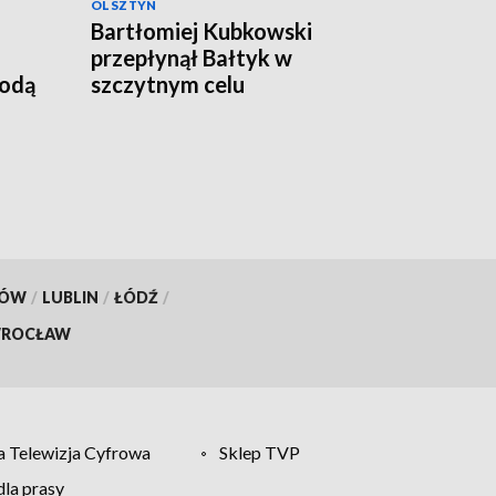
OLSZTYN
Bartłomiej Kubkowski
przepłynął Bałtyk w
godą
szczytnym celu
KÓW
/
LUBLIN
/
ŁÓDŹ
/
ROCŁAW
 Telewizja Cyfrowa
Sklep TVP
la prasy