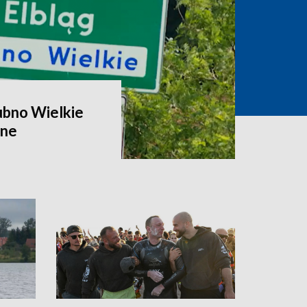
ubno Wielkie
zne