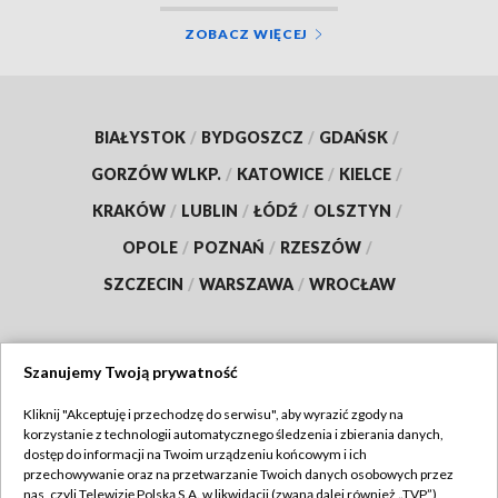
ZOBACZ WIĘCEJ
BIAŁYSTOK
/
BYDGOSZCZ
/
GDAŃSK
/
GORZÓW WLKP.
/
KATOWICE
/
KIELCE
/
KRAKÓW
/
LUBLIN
/
ŁÓDŹ
/
OLSZTYN
/
OPOLE
/
POZNAŃ
/
RZESZÓW
/
SZCZECIN
/
WARSZAWA
/
WROCŁAW
Szanujemy Twoją prywatność
Dołącz do nas:
Kliknij "Akceptuję i przechodzę do serwisu", aby wyrazić zgody na
korzystanie z technologii automatycznego śledzenia i zbierania danych,
TVP
dostęp do informacji na Twoim urządzeniu końcowym i ich
Abonament TVP
przechowywanie oraz na przetwarzanie Twoich danych osobowych przez
Regulamin TVP
nas, czyli Telewizję Polską S.A. w likwidacji (zwaną dalej również „TVP”),