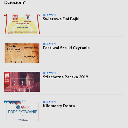
Dzieciom"
OLSZTYN
Światowe Dni Bajki
OLSZTYN
Festiwal Sztuki Czytania
OLSZTYN
Szlachetna Paczka 2019
OLSZTYN
Kilometry Dobra