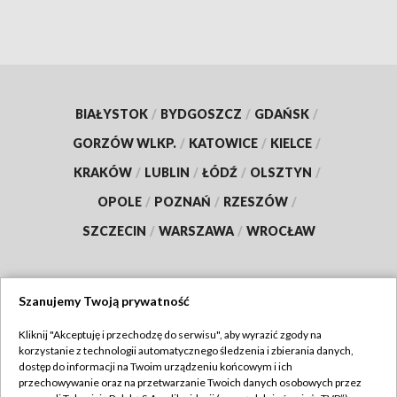
BIAŁYSTOK
/
BYDGOSZCZ
/
GDAŃSK
/
GORZÓW WLKP.
/
KATOWICE
/
KIELCE
/
KRAKÓW
/
LUBLIN
/
ŁÓDŹ
/
OLSZTYN
/
OPOLE
/
POZNAŃ
/
RZESZÓW
/
SZCZECIN
/
WARSZAWA
/
WROCŁAW
Szanujemy Twoją prywatność
Dołącz do nas:
Kliknij "Akceptuję i przechodzę do serwisu", aby wyrazić zgody na
korzystanie z technologii automatycznego śledzenia i zbierania danych,
TVP
dostęp do informacji na Twoim urządzeniu końcowym i ich
Abonament TVP
przechowywanie oraz na przetwarzanie Twoich danych osobowych przez
Regulamin TVP