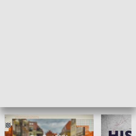
SPOŁECZEŃSTWO
Moje miejsce
Winda region
HISTORIA