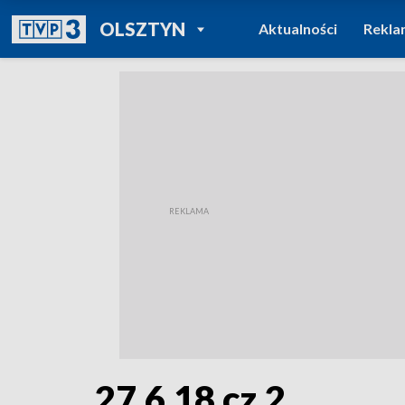
POWRÓT DO
OLSZTYN
Aktualności
Rekla
TVP REGIONY
27.6.18 cz.2