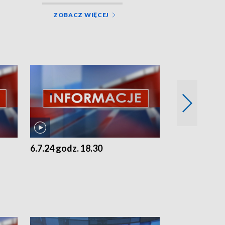
ZOBACZ WIĘCEJ
6.7.24 godz. 18.30
5.7.24 godz. 