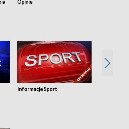
nia
Opinie
Opinie Elblą
Informacje Sport
Flesz sport