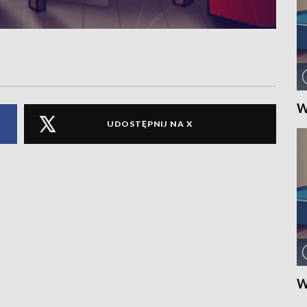
W
UDOSTĘPNIJ NA X
W