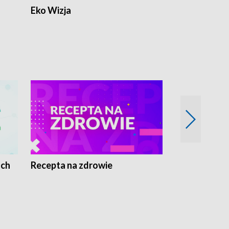
Eko Wizja
ach
Recepta na zdrowie
Wybieram z