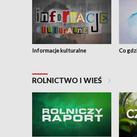
Informacje kulturalne
Co gdzi
ROLNICTWO I WIEŚ