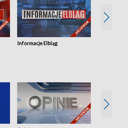
Informacje Elbląg
Wstaje nowy