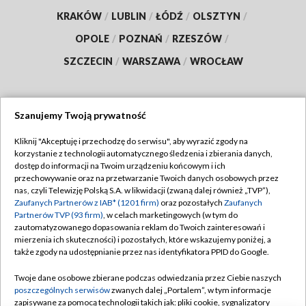
KRAKÓW
/
LUBLIN
/
ŁÓDŹ
/
OLSZTYN
/
OPOLE
/
POZNAŃ
/
RZESZÓW
/
SZCZECIN
/
WARSZAWA
/
WROCŁAW
Szanujemy Twoją prywatność
Dołącz do nas:
Kliknij "Akceptuję i przechodzę do serwisu", aby wyrazić zgody na
korzystanie z technologii automatycznego śledzenia i zbierania danych,
TVP
dostęp do informacji na Twoim urządzeniu końcowym i ich
Abonament TVP
przechowywanie oraz na przetwarzanie Twoich danych osobowych przez
Regulamin TVP
nas, czyli Telewizję Polską S.A. w likwidacji (zwaną dalej również „TVP”),
Emisja w TVP
Polityka prywatności
Zaufanych Partnerów z IAB* (1201 firm)
oraz pozostałych
Zaufanych
Partnerów TVP (93 firm)
, w celach marketingowych (w tym do
Centrum informacji TVP
Moje zgody
zautomatyzowanego dopasowania reklam do Twoich zainteresowań i
mierzenia ich skuteczności) i pozostałych, które wskazujemy poniżej, a
Naziemna Telewizja Cyfrowa
Pomoc
także zgody na udostępnianie przez nas identyfikatora PPID do Google.
Sklep TVP
Biuro reklamy
Twoje dane osobowe zbierane podczas odwiedzania przez Ciebie naszych
Rada Programowa
Kontakt
poszczególnych serwisów
zwanych dalej „Portalem”, w tym informacje
zapisywane za pomocą technologii takich jak: pliki cookie, sygnalizatory