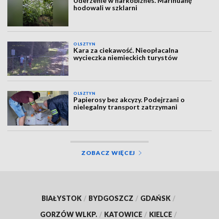
Uderzenie w narkobiznes. Marihuanę
hodowali w szklarni
OLSZTYN
Kara za ciekawość. Nieopłacalna
wycieczka niemieckich turystów
OLSZTYN
Papierosy bez akcyzy. Podejrzani o
nielegalny transport zatrzymani
ZOBACZ WIĘCEJ
BIAŁYSTOK
/
BYDGOSZCZ
/
GDAŃSK
/
GORZÓW WLKP.
/
KATOWICE
/
KIELCE
/