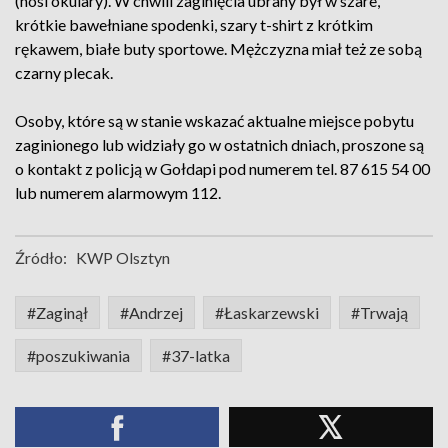
(nosi okulary). W chwili zaginięcia ubrany był w szare,
krótkie bawełniane spodenki, szary t-shirt z krótkim
rękawem, białe buty sportowe. Mężczyzna miał też ze sobą
czarny plecak.
Osoby, które są w stanie wskazać aktualne miejsce pobytu
zaginionego lub widziały go w ostatnich dniach, proszone są
o kontakt z policją w Gołdapi pod numerem tel. 87 615 54 00
lub numerem alarmowym 112.
Źródło:
KWP Olsztyn
#Zaginął
#Andrzej
#Łaskarzewski
#Trwają
#poszukiwania
#37-latka