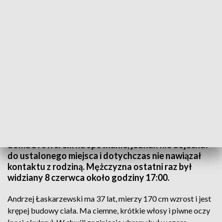
Andrzej Łaskarzewski mierzy 170 cm wzrost i jest krępej budowy ciała (fot.
KWP Olsztyn)
Policjanci poszukują 37-letniego Andrzeja
Łaskarzewskiego. Mieszkaniec Gołdapi wyszedł z
domu z rowerem na spotkanie, jednak nie dojechał
do ustalonego miejsca i dotychczas nie nawiązał
kontaktu z rodziną. Mężczyzna ostatni raz był
widziany 8 czerwca około godziny 17:00.
Andrzej Łaskarzewski ma 37 lat, mierzy 170 cm wzrost i jest
krępej budowy ciała. Ma ciemne, krótkie włosy i piwne oczy