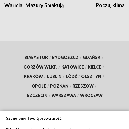
Warmia i Mazury Smakują
Poczuj klimat
BIAŁYSTOK
/
BYDGOSZCZ
/
GDAŃSK
/
GORZÓW WLKP.
/
KATOWICE
/
KIELCE
/
KRAKÓW
/
LUBLIN
/
ŁÓDŹ
/
OLSZTYN
/
OPOLE
/
POZNAŃ
/
RZESZÓW
/
SZCZECIN
/
WARSZAWA
/
WROCŁAW
Szanujemy Twoją prywatność
Dołącz do nas: