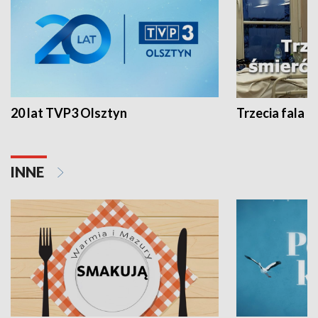
20 lat TVP3 Olsztyn
Trzecia fala -
INNE