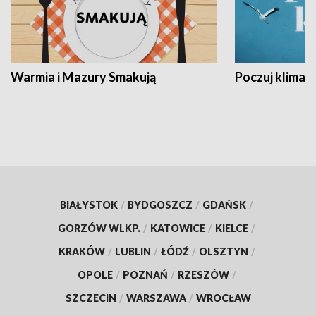
Warmia i Mazury Smakują
Poczuj klimat
BIAŁYSTOK
/
BYDGOSZCZ
/
GDAŃSK
/
GORZÓW WLKP.
/
KATOWICE
/
KIELCE
/
KRAKÓW
/
LUBLIN
/
ŁÓDŹ
/
OLSZTYN
/
OPOLE
/
POZNAŃ
/
RZESZÓW
/
SZCZECIN
/
WARSZAWA
/
WROCŁAW