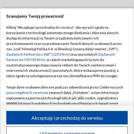
Szanujemy Twoją prywatność
Dołącz do nas:
Kliknij "Akceptuję i przechodzę do serwisu", aby wyrazić zgody na
korzystanie z technologii automatycznego śledzenia i zbierania danych,
TVP
dostęp do informacji na Twoim urządzeniu końcowym i ich
Abonament TVP
przechowywanie oraz na przetwarzanie Twoich danych osobowych przez
Regulamin TVP
nas, czyli Telewizję Polską S.A. w likwidacji (zwaną dalej również „TVP”),
Emisja w TVP
Zaufanych Partnerów z IAB* (1201 firm)
oraz pozostałych
Zaufanych
Polityka prywatności
Partnerów TVP (93 firm)
, w celach marketingowych (w tym do
Centrum informacji TVP
Moje zgody
zautomatyzowanego dopasowania reklam do Twoich zainteresowań i
mierzenia ich skuteczności) i pozostałych, które wskazujemy poniżej, a
Naziemna Telewizja Cyfrowa
Pomoc
także zgody na udostępnianie przez nas identyfikatora PPID do Google.
Sklep TVP
Biuro reklamy
Twoje dane osobowe zbierane podczas odwiedzania przez Ciebie naszych
Rada Programowa
poszczególnych serwisów
zwanych dalej „Portalem”, w tym informacje
Kontakt
zapisywane za pomocą technologii takich jak: pliki cookie, sygnalizatory
System NOS
WWW lub innych podobnych technologii umożliwiających świadczenie
dopasowanych i bezpiecznych usług, personalizację treści oraz reklam,
Informacje o nadawcy
Kanały
udostępnianie funkcji mediów społecznościowych oraz analizowanie
Akceptuję i przechodzę do serwisu
ruchu w Internecie.
Program dla prasy
©2026 Telewizja Polska S.A. w likwidacji
Biuro Reklamy
Twoje dane osobowe zbierane podczas odwiedzania przez Ciebie
Ustawienia zaawansowane