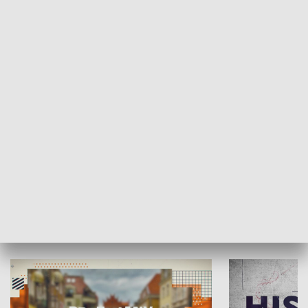
SPOŁECZEŃSTWO
Moje miejsce
Winda region
HISTORIA