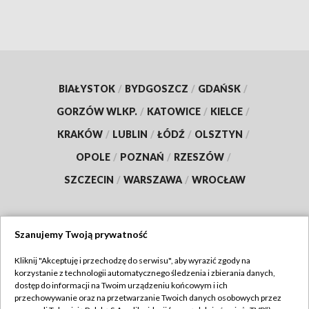
BIAŁYSTOK
/
BYDGOSZCZ
/
GDAŃSK
/
GORZÓW WLKP.
/
KATOWICE
/
KIELCE
/
KRAKÓW
/
LUBLIN
/
ŁÓDŹ
/
OLSZTYN
/
OPOLE
/
POZNAŃ
/
RZESZÓW
/
SZCZECIN
/
WARSZAWA
/
WROCŁAW
Szanujemy Twoją prywatność
Dołącz do nas:
Kliknij "Akceptuję i przechodzę do serwisu", aby wyrazić zgody na
korzystanie z technologii automatycznego śledzenia i zbierania danych,
TVP
dostęp do informacji na Twoim urządzeniu końcowym i ich
Abonament TVP
przechowywanie oraz na przetwarzanie Twoich danych osobowych przez
Regulamin TVP