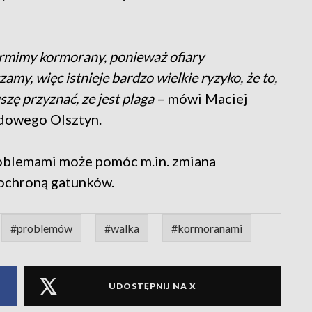
armimy kormorany, ponieważ ofiary
my, więc istnieje bardzo wielkie ryzyko, że to,
zę przyznać, ze jest plaga
– mówi Maciej
ądowego Olsztyn.
oblemami może pomóc m.in. zmiana
 ochroną gatunków.
#problemów
#walka
#kormoranami
UDOSTĘPNIJ NA X