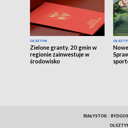
OLSZTYN
OLSZTY
Zielone granty. 20 gmin w
Nowe 
regionie zainwestuje w
Spra
środowisko
sport
BIAŁYSTOK
/
BYDGO
OLSZTY