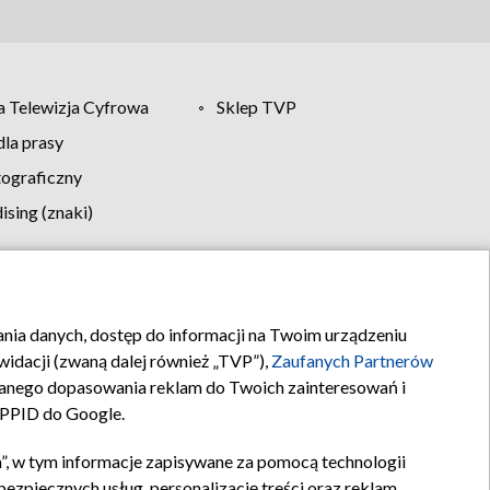
 Telewizja Cyfrowa
Sklep TVP
la prasy
tograficzny
sing (znaki)
klamy
Kontakt
rania danych, dostęp do informacji na Twoim urządzeniu
idacji (zwaną dalej również „TVP”),
Zaufanych Partnerów
anego dopasowania reklam do Twoich zainteresowań i
a PPID do Google.
”, w tym informacje zapisywane za pomocą technologii
zpiecznych usług, personalizację treści oraz reklam,