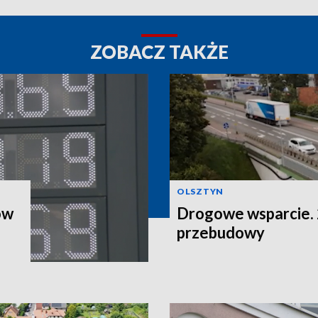
ZOBACZ TAKŻE
OLSZTYN
ów
Drogowe wsparcie. 2
przebudowy