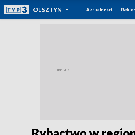
POWRÓT DO
OLSZTYN
Aktualności
Rekla
TVP REGIONY
Rybactwo w region