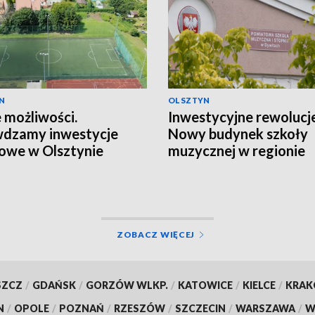
N
OLSZTYN
możliwości.
Inwestycyjne rewolucje
wdzamy inwestycje
Nowy budynek szkoły
owe w Olsztynie
muzycznej w regionie
ZOBACZ WIĘCEJ
SZCZ
/
GDAŃSK
/
GORZÓW WLKP.
/
KATOWICE
/
KIELCE
/
KRA
N
/
OPOLE
/
POZNAŃ
/
RZESZÓW
/
SZCZECIN
/
WARSZAWA
/
W