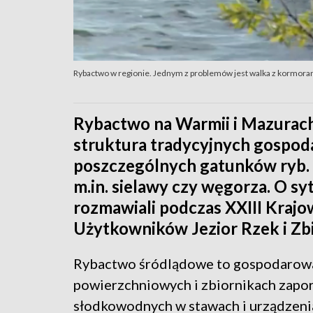
Rybactwo w regionie. Jednym z problemów jest walka z kormor
Rybactwo na Warmii i Mazurach 
struktura tradycyjnych gospod
poszczególnych gatunków ryb. 
m.in. sielawy czy węgorza. O sy
rozmawiali podczas XXIII Krajo
Użytkowników Jezior Rzek i Z
Rybactwo śródlądowe to gospodarowa
powierzchniowych i zbiornikach zapo
słodkowodnych w stawach i urządzenia