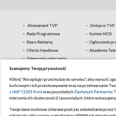
Abonament TVP
Emisja w TVP
Rada Programowa
System NOS
Biuro Reklamy
Ogłoszenie pr
Oferta Handlowa
Akademia Tele
Telegazeta ogłoszenia
Szanujemy Twoją prywatność
Regulamin TVP
Kliknij "Akceptuję i przechodzę do serwisu", aby wyrazić zg
końcowym i ich przechowywanie oraz na przetwarzanie Twoich
z IAB* (1201 firm)
oraz pozostałych
Zaufanych Partnerów T
mierzenia ich skuteczności) i pozostałych, które wskazujemy
Twoje dane osobowe zbierane podczas odwiedzania przez 
takich jak: pliki cookie, sygnalizatory WWW lub innych pod