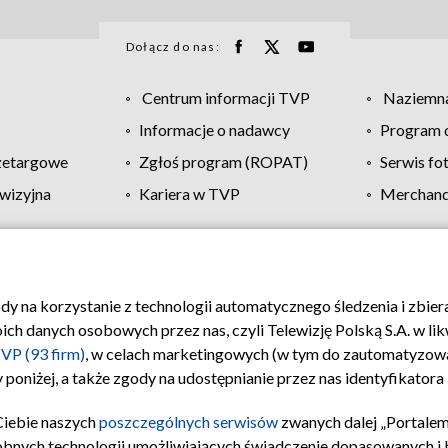
Dołącz do nas:
Centrum informacji TVP
Naziemna
Informacje o nadawcy
Program d
zetargowe
Zgłoś program (ROPAT)
Serwis fo
wizyjna
Kariera w TVP
Merchandi
Polityka prywatności
Moje zgody
Pomoc
Biuro re
ody na korzystanie z technologii automatycznego śledzenia i zbie
 danych osobowych przez nas, czyli Telewizję Polską S.A. w likw
VP (93 firm)
, w celach marketingowych (w tym do zautomatyzow
 poniżej, a także zgody na udostępnianie przez nas identyfikator
Ciebie naszych
poszczególnych serwisów
zwanych dalej „Portalem
obnych technologii umożliwiających świadczenie dopasowanych i be