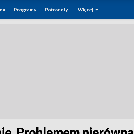
ma
Programy
Patronaty
Więcej
ie. Problemem nierówna