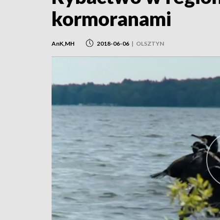
kormoranami
AnK,MH
2018-06-06
|
OLSZTYN