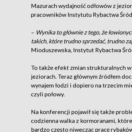
Mazurach wydajność odłowów z jezior
pracowników Instytutu Rybactwa Śród
–
Wynika to głównie z tego, że łowionyc
takich, które trudno sprzedać, trudno 
Mioduszewska, Instytut Rybactwa Śr
To także efekt zmian strukturalnych w
jeziorach. Teraz głównym źródłem doc
wynajem łodzi i dopiero na trzecim mi
czyli połowy.
Na konferencji pojawił się także probl
codzienna walka z kormoranami, które
bardzo często niwecząc pracę rybakó