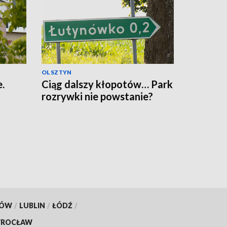
OLSZTYN
.
Ciąg dalszy kłopotów… Park
rozrywki nie powstanie?
KÓW
/
LUBLIN
/
ŁÓDŹ
/
ROCŁAW