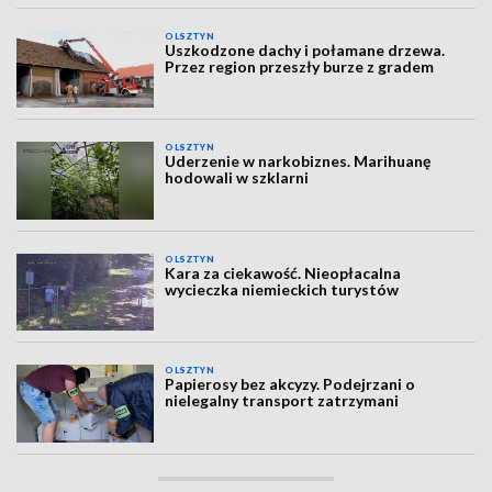
OLSZTYN
Uszkodzone dachy i połamane drzewa.
Przez region przeszły burze z gradem
OLSZTYN
Uderzenie w narkobiznes. Marihuanę
hodowali w szklarni
OLSZTYN
Kara za ciekawość. Nieopłacalna
wycieczka niemieckich turystów
OLSZTYN
Papierosy bez akcyzy. Podejrzani o
nielegalny transport zatrzymani