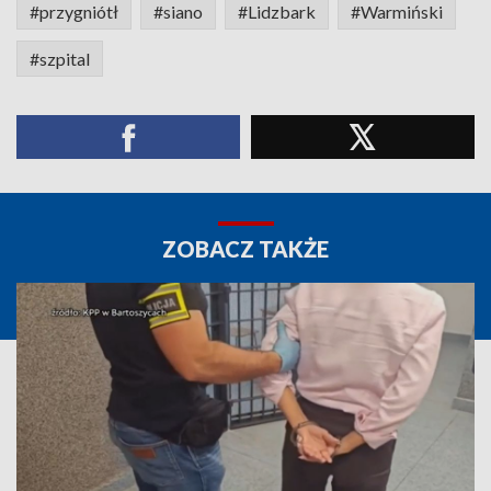
#przygniótł
#siano
#Lidzbark
#Warmiński
#szpital
ZOBACZ TAKŻE