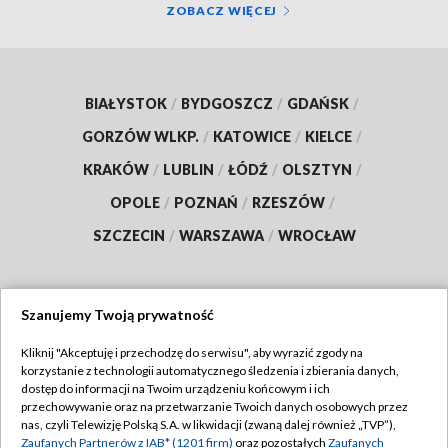
ZOBACZ WIĘCEJ
BIAŁYSTOK
/
BYDGOSZCZ
/
GDAŃSK
/
GORZÓW WLKP.
/
KATOWICE
/
KIELCE
/
KRAKÓW
/
LUBLIN
/
ŁÓDŹ
/
OLSZTYN
/
OPOLE
/
POZNAŃ
/
RZESZÓW
/
SZCZECIN
/
WARSZAWA
/
WROCŁAW
Szanujemy Twoją prywatność
Dołącz do nas:
Kliknij "Akceptuję i przechodzę do serwisu", aby wyrazić zgody na
korzystanie z technologii automatycznego śledzenia i zbierania danych,
TVP
dostęp do informacji na Twoim urządzeniu końcowym i ich
Abonament TVP
przechowywanie oraz na przetwarzanie Twoich danych osobowych przez
Regulamin TVP
nas, czyli Telewizję Polską S.A. w likwidacji (zwaną dalej również „TVP”),
Emisja w TVP
Polityka prywatności
Zaufanych Partnerów z IAB* (1201 firm)
oraz pozostałych
Zaufanych