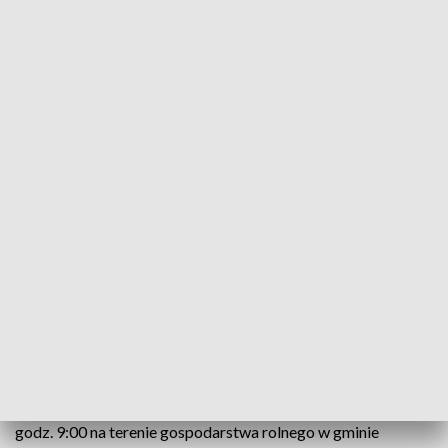
Kobieta doznała licznych obrażeń ciała (fot. KWP Olsztyn)
Ponad 200-kilogramowy balot z sianem spadł na
kobietę na terenie gospodarstwa rolnego pod
Lidzbarkiem Warmińskim. Ranna została
przetransportowana śmigłowcem pogotowia
ratowniczego do szpitala w Olsztynie. Teraz
policjanci wyjaśniają przyczyny i okoliczności w
jakich doszło do tego zdarzenia.
Do niebezpiecznego zdarzenia doszło w niedzielę przed
godz. 9:00 na terenie gospodarstwa rolnego w gminie