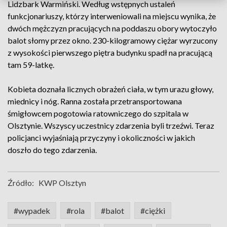
Lidzbark Warmiński. Według wstępnych ustaleń
funkcjonariuszy, którzy interweniowali na miejscu wynika, że
dwóch mężczyzn pracujących na poddaszu obory wytoczyło
balot słomy przez okno. 230-kilogramowy ciężar wyrzucony
z wysokości pierwszego piętra budynku spadł na pracującą
tam 59-latkę.
Kobieta doznała licznych obrażeń ciała, w tym urazu głowy,
miednicy i nóg. Ranna została przetransportowana
śmigłowcem pogotowia ratowniczego do szpitala w
Olsztynie. Wszyscy uczestnicy zdarzenia byli trzeźwi. Teraz
policjanci wyjaśniają przyczyny i okoliczności w jakich
doszło do tego zdarzenia.
Źródło:
KWP Olsztyn
#wypadek
#rola
#balot
#ciężki