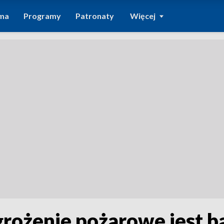
ma
Programy
Patronaty
Więcej
grożenie pożarowe jest 