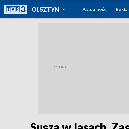
POWRÓT DO
OLSZTYN
Aktualności
Rekla
TVP REGIONY
Susza w lasach. Za