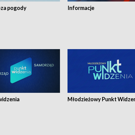
za pogody
Informacje
widzenia
Młodzieżowy Punkt Widze