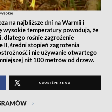
 wysokie
za na najbliższe dni na Warmii i
ię wysokie temperatury powodują, że
i, dlatego rośnie zagrożenie
II, średni stopień zagrożenia
ostrożność i nie używanie otwartego
e mniejszej niż 100 metrów od drzew.
UDOSTĘPNIJ NA X
OGRAMÓW