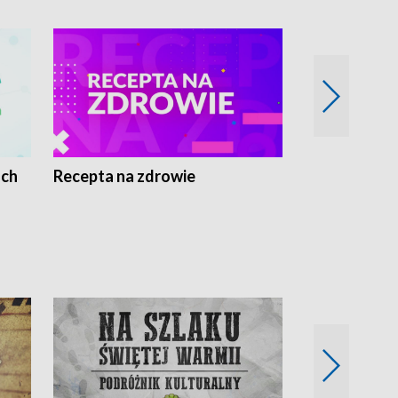
ach
Recepta na zdrowie
Wybieram z