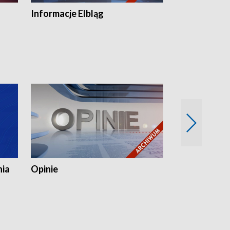
Informacje Elbląg
Wstaje nowy
nia
Opinie
Opinie Elblą