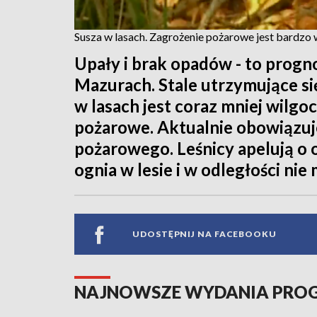
Susza w lasach. Zagrożenie pożarowe jest bardzo
Upały i brak opadów - to progno
Mazurach. Stale utrzymujące s
w lasach jest coraz mniej wilgoc
pożarowe. Aktualnie obowiązuje 
pożarowego. Leśnicy apelują o 
ognia w lesie i w odległości ni
UDOSTĘPNIJ NA FACEBOOKU
NAJNOWSZE WYDANIA PR